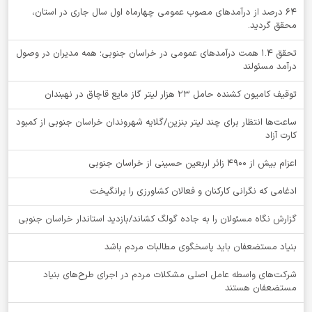
64 درصد از درآمدهای مصوب عمومی چهارماه اول سال جاری در استان،
محقق گردید.
تحقق ۱.۴ همت درآمدهای عمومی در خراسان جنوبی؛ همه مدیران در وصول
درآمد مسئولند
توقيف کامیون کشنده حامل 23 هزار لیتر گاز مایع قاچاق در نهبندان
ساعت‌ها انتظار برای چند لیتر بنزین/گلایه شهروندان خراسان جنوبی از کمبود
کارت آزاد
اعزام بیش از 4900 زائر اربعین حسینی از خراسان جنوبی
ادغامی که نگرانی کارکنان و فعالان کشاورزی را برانگیخت
گزارش نگاه مسئولان را به جاده گولگ کشاند/بازدید استاندار خراسان جنوبی
بنیاد مستضعفان باید پاسخگوی مطالبات مردم باشد
شرکت‌های واسطه عامل اصلی مشکلات مردم در اجرای طرح‌های بنیاد
مستضعفان هستند