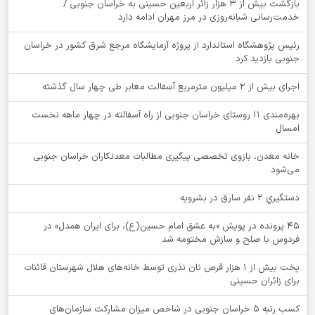
بازگشت بیش از ۳ هزار زائر اربعین حسینی به خراسان جنوبی /
خدمت‌رسانی شبانه‌روزی در مرز مهران ادامه دارد
رئیس پژوهشگاه استاندارد از پروژه آزمایشگاه مرجع شرق کشور در خراسان
جنوبی بازدید کرد
اجرای بیش از ۲ میلیون مترمربع آسفالت معابر طی چهار سال گذشته
بهره‌مندی ۱۱ روستای خراسان جنوبی از راه آسفالته در چهار ماهه نخست
امسال
خانه معدن، بازوی تخصصی پیگیری مطالبات معدنکاران خراسان جنوبی
می‌شود
دستگيري 2 نفر سارق در بشرويه
۴۵ پرونده در پویش «به عشق امام حسین(ع)، برای ایران همدل» در
فردوس با صلح و سازش مختومه شد
پخت بیش از 1 هزار قرص نان نذری توسط خانه‌های هلال شهرستان قائنات
برای زائران حسینی
کسب رتبه ۵ خراسان جنوبی در شاخص میزان مشارکت سازمان‌های