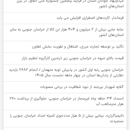
مردم‌نهاد جوانان استان در فرآیند پنجمین جشنواره ملی اتفاق، در بین
استان‌های کشور
فرماندار: کارت‌های اضطراری افزایش می یابد
جابه جایی بیش از 2 میلیون و 404 هزار تن کالا از خراسان جنوبی به سایر
استان‌های کشور
تأکید بر توسعه تجارت مرزی، اشتغال و تقویت بخش تعاون
قیمت بالای میوه در خراسان جنوبی زیر ذره‌بین کارگروه تنظیم بازار
خراسان جنوبی رتبه اول کشور در پذیرش توبه متهمان / انجام ۲۶۸۲ بازدید
نظارتی از زندان‌ها استان در چهار ماهه نخست سال 1405
گلایه شهردار بیرجند از نبود شفافیت در برخی مصوبات
انسداد ۳۴ حلقه چاه غیرمجاز در خراسان جنوبی؛ جلوگیری از برداشت ۲۶۰
هزار مترمکعب آب
«کیمیاگران»، بینایی بیش از ۵ هزار مددجوی کمیته امداد خراسان جنوبی را
سنجیدند