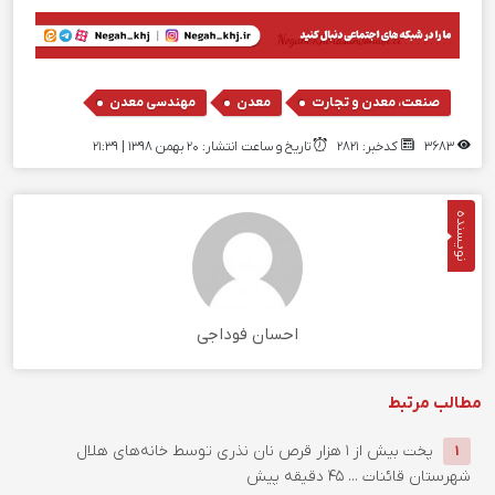
,
,
صنعت، معدن و تجارت
معدن
مهندسی معدن
3683
کدخبر: 2821
تاریخ و ساعت انتشار: ۲۰ بهمن ۱۳۹۸ | 21:39
نویسنده
احسان فوداجی
مطالب مرتبط
پخت بیش از 1 هزار قرص نان نذری توسط خانه‌های هلال
1
شهرستان قائنات ...
45 دقیقه پیش