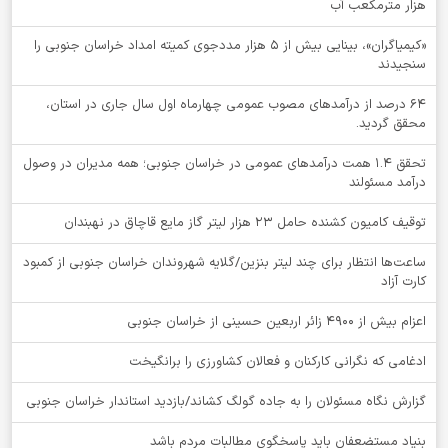
هزار مترمکعب آب
«کیمیاگران»، بینایی بیش از ۵ هزار مددجوی کمیته امداد خراسان جنوبی را
سنجیدند
64 درصد از درآمدهای مصوب عمومی چهارماه اول سال جاری در استان،
محقق گردید.
تحقق ۱.۴ همت درآمدهای عمومی در خراسان جنوبی؛ همه مدیران در وصول
درآمد مسئولند
توقيف کامیون کشنده حامل 23 هزار لیتر گاز مایع قاچاق در نهبندان
ساعت‌ها انتظار برای چند لیتر بنزین/گلایه شهروندان خراسان جنوبی از کمبود
کارت آزاد
اعزام بیش از 4900 زائر اربعین حسینی از خراسان جنوبی
ادغامی که نگرانی کارکنان و فعالان کشاورزی را برانگیخت
گزارش نگاه مسئولان را به جاده گولگ کشاند/بازدید استاندار خراسان جنوبی
بنیاد مستضعفان باید پاسخگوی مطالبات مردم باشد