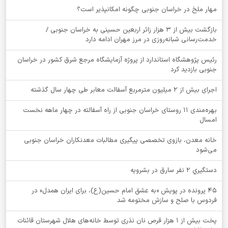
‌مهار ملخ در خراسان جنوبی چگونه امکانپذیر است؟
بازگشت بیش از ۳ هزار زائر اربعین حسینی به خراسان جنوبی /
خدمت‌رسانی شبانه‌روزی در مرز مهران ادامه دارد
رئیس پژوهشگاه استاندارد از پروژه آزمایشگاه مرجع شرق کشور در خراسان
جنوبی بازدید کرد
اجرای بیش از ۲ میلیون مترمربع آسفالت معابر طی چهار سال گذشته
بهره‌مندی ۱۱ روستای خراسان جنوبی از راه آسفالته در چهار ماهه نخست
امسال
خانه معدن، بازوی تخصصی پیگیری مطالبات معدنکاران خراسان جنوبی
می‌شود
دستگيري 2 نفر سارق در بشرويه
۴۵ پرونده در پویش «به عشق امام حسین(ع)، برای ایران همدل» در
فردوس با صلح و سازش مختومه شد
پخت بیش از 1 هزار قرص نان نذری توسط خانه‌های هلال شهرستان قائنات