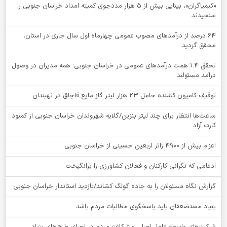
«کیمیاگران»، بینایی بیش از ۵ هزار مددجوی کمیته امداد خراسان جنوبی را
سنجیدند
64 درصد از درآمدهای مصوب عمومی چهارماه اول سال جاری در استان،
محقق گردید.
تحقق ۱.۴ همت درآمدهای عمومی در خراسان جنوبی؛ همه مدیران در وصول
درآمد مسئولند
توقيف کامیون کشنده حامل 23 هزار لیتر گاز مایع قاچاق در نهبندان
ساعت‌ها انتظار برای چند لیتر بنزین/گلایه شهروندان خراسان جنوبی از کمبود
کارت آزاد
اعزام بیش از 4900 زائر اربعین حسینی از خراسان جنوبی
ادغامی که نگرانی کارکنان و فعالان کشاورزی را برانگیخت
گزارش نگاه مسئولان را به جاده گولگ کشاند/بازدید استاندار خراسان جنوبی
بنیاد مستضعفان باید پاسخگوی مطالبات مردم باشد