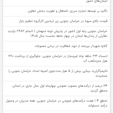
استان‌های کشور
تأکید بر توسعه تجارت مرزی، اشتغال و تقویت بخش تعاون
قیمت بالای میوه در خراسان جنوبی زیر ذره‌بین کارگروه تنظیم بازار
خراسان جنوبی رتبه اول کشور در پذیرش توبه متهمان / انجام ۲۶۸۲ بازدید
نظارتی از زندان‌ها استان در چهار ماهه نخست سال 1405
گلایه شهردار بیرجند از نبود شفافیت در برخی مصوبات
انسداد ۳۴ حلقه چاه غیرمجاز در خراسان جنوبی؛ جلوگیری از برداشت ۲۶۰
هزار مترمکعب آب
«کیمیاگران»، بینایی بیش از ۵ هزار مددجوی کمیته امداد خراسان جنوبی را
سنجیدند
64 درصد از درآمدهای مصوب عمومی چهارماه اول سال جاری در استان،
محقق گردید.
تحقق ۱.۴ همت درآمدهای عمومی در خراسان جنوبی؛ همه مدیران در وصول
درآمد مسئولند