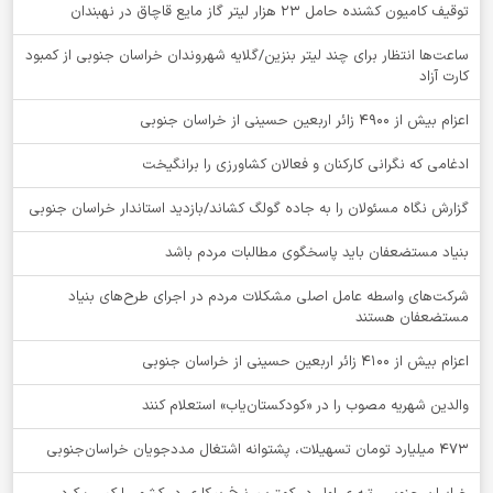
توقيف کامیون کشنده حامل 23 هزار لیتر گاز مایع قاچاق در نهبندان
ساعت‌ها انتظار برای چند لیتر بنزین/گلایه شهروندان خراسان جنوبی از کمبود
کارت آزاد
اعزام بیش از 4900 زائر اربعین حسینی از خراسان جنوبی
ادغامی که نگرانی کارکنان و فعالان کشاورزی را برانگیخت
گزارش نگاه مسئولان را به جاده گولگ کشاند/بازدید استاندار خراسان جنوبی
بنیاد مستضعفان باید پاسخگوی مطالبات مردم باشد
شرکت‌های واسطه عامل اصلی مشکلات مردم در اجرای طرح‌های بنیاد
مستضعفان هستند
اعزام بیش از 4100 زائر اربعین حسینی از خراسان جنوبی
والدین شهریه مصوب را در «کودکستان‌یاب» استعلام کنند
۴۷۳ میلیارد تومان تسهیلات، پشتوانه اشتغال مددجویان خراسان‌جنوبی