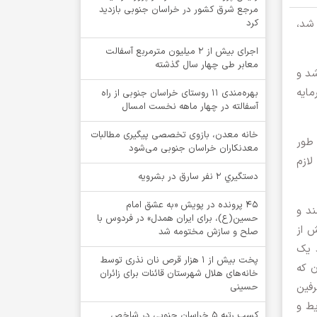
مرجع شرق کشور در خراسان جنوبی بازدید
 شد،
کرد
اجرای بیش از ۲ میلیون مترمربع آسفالت
معابر طی چهار سال گذشته
شد و
مایه
بهره‌مندی ۱۱ روستای خراسان جنوبی از راه
آسفالته در چهار ماهه نخست امسال
خانه معدن، بازوی تخصصی پیگیری مطالبات
 طور
معدنکاران خراسان جنوبی می‌شود
رمایه لازم
دستگيري 2 نفر سارق در بشرويه
۴۵ پرونده در پویش «به عشق امام
ند و
حسین(ع)، برای ایران همدل» در فردوس با
ش از
صلح و سازش مختومه شد
د یک
پخت بیش از 1 هزار قرص نان نذری توسط
ن که
خانه‌های هلال شهرستان قائنات برای زائران
رفین
حسینی
ط و
کسب رتبه ۵ خراسان جنوبی در شاخص