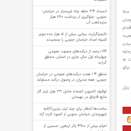
انسداد ۳۴ حلقه چاه غیرمجاز در خراسان
سهامداری که سهم را با موقعیت خرید انتخاب کرده و از قیمت ۲۰۰ تومان وارد سهم شده، با رشد قیمت سهم تا محدوده ۷۰۰
جنوبی؛ جلوگیری از برداشت ۲۶۰ هزار
 داشته، حال با توجه به شرایط بازار قیمت تعادلی سهم خریداری شده را ۳۵۰ تومان
مترمکعب آب
قدام
«کیمیاگران»، بینایی بیش از ۵ هزار مددجوی
 در قیمت های ۷۰۰ تومان موقعیت
کمیته امداد خراسان جنوبی را سنجیدند
یدن
مایه
64 درصد از درآمدهای مصوب عمومی
چهارماه اول سال جاری در استان، محقق
ت به
گردید.
رای
تحقق ۱.۴ همت درآمدهای عمومی در خراسان
جنوبی؛ همه مدیران در وصول درآمد مسئولند
ازار
توقيف کامیون کشنده حامل 23 هزار لیتر گاز
مایع قاچاق در نهبندان
ساعت‌ها انتظار برای چند لیتر بنزین/گلایه
شهروندان خراسان جنوبی از کمبود کارت آزاد
اعزام بیش از 4900 زائر اربعین حسینی از