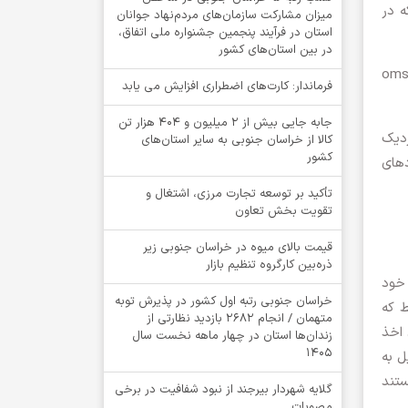
ه در
میزان مشارکت سازمان‌های مردم‌نهاد جوانان
استان در فرآیند پنجمین جشنواره ملی اتفاق،
در بین استان‌های کشور
مقام مسئول در سازمان بورس گفت: زیر ساخت‌های لازم برای به کارگیری این ابزار در بورس‌ها مهیا است و شرکت‌های oms
فرماندار: کارت‌های اضطراری افزایش می یابد
جابه جایی بیش از 2 میلیون و 404 هزار تن
زدیک
کالا از خراسان جنوبی به سایر استان‌های
کشور
دهای
تأکید بر توسعه تجارت مرزی، اشتغال و
تقویت بخش تعاون
قیمت بالای میوه در خراسان جنوبی زیر
ذره‌بین کارگروه تنظیم بازار
 خود
خراسان جنوبی رتبه اول کشور در پذیرش توبه
ط که
متهمان / انجام ۲۶۸۲ بازدید نظارتی از
 اخذ
زندان‌ها استان در چهار ماهه نخست سال
1405
ل به
ستند
گلایه شهردار بیرجند از نبود شفافیت در برخی
مصوبات