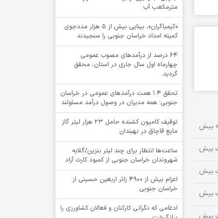
مترمکعب آب
«کیمیاگران»، بینایی بیش از ۵ هزار مددجوی
کمیته امداد خراسان جنوبی را سنجیدند
64 درصد از درآمدهای مصوب عمومی
چهارماه اول سال جاری در استان، محقق
گردید.
تحقق ۱.۴ همت درآمدهای عمومی در خراسان
جنوبی؛ همه مدیران در وصول درآمد مسئولند
توقيف کامیون کشنده حامل 23 هزار لیتر گاز
مایع قاچاق در نهبندان
ساعت‌ها انتظار برای چند لیتر بنزین/گلایه
شهروندان خراسان جنوبی از کمبود کارت آزاد
اعزام بیش از 4900 زائر اربعین حسینی از
خراسان جنوبی
ادغامی که نگرانی کارکنان و فعالان کشاورزی را
برانگیخت