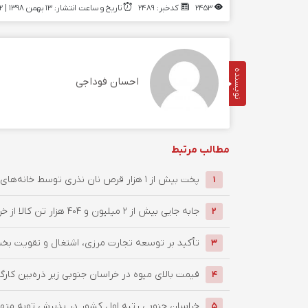
2453
کدخبر: 2489
تاریخ و ساعت انتشار: ۱۳ بهمن ۱۳۹۸ | 12:12
نویسنده
احسان فوداجی
مطالب مرتبط
پخت بیش از 1 هزار قرص نان نذری توسط خانه‌های هلال شهرستان قائنات ...
1
جابه جایی بیش از 2 میلیون و 404 هزار تن کالا از خراسان جنوبی به سایر ...
2
تأکید بر توسعه تجارت مرزی، اشتغال و تقویت ب
3
قیمت بالای میوه در خراسان جنوبی زیر ذره‌بین کارگر
4
خراسان جنوبی رتبه اول کشور در پذیرش توبه متهمان / ان
5