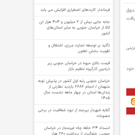
ندوق
فرماندار: کارت‌های اضطراری افزایش می یابد
ن تومان برای دریافت
جابه جایی بیش از 2 میلیون و 404 هزار تن
کالا از خراسان جنوبی به سایر استان‌های
کشور
تأکید بر توسعه تجارت مرزی، اشتغال و
رینی
تقویت بخش تعاون
قیمت بالای میوه در خراسان جنوبی زیر
ا به خود
ذره‌بین کارگروه تنظیم بازار
خراسان جنوبی رتبه اول کشور در پذیرش توبه
متهمان / انجام ۲۶۸۲ بازدید نظارتی از
زندان‌ها استان در چهار ماهه نخست سال
1405
گلایه شهردار بیرجند از نبود شفافیت در برخی
مصوبات
انسداد ۳۴ حلقه چاه غیرمجاز در خراسان
جنوبی؛ جلوگیری از برداشت ۲۶۰ هزار