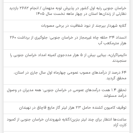
خراسان جنوبی رتبه اول کشور در پذیرش توبه متهمان / انجام ۲۶۸۲ بازدید
نظارتی از زندان‌ها استان در چهار ماهه نخست سال 1405
گلایه شهردار بیرجند از نبود شفافیت در برخی مصوبات
انسداد ۳۴ حلقه چاه غیرمجاز در خراسان جنوبی؛ جلوگیری از برداشت ۲۶۰
هزار مترمکعب آب
«کیمیاگران»، بینایی بیش از ۵ هزار مددجوی کمیته امداد خراسان جنوبی را
سنجیدند
64 درصد از درآمدهای مصوب عمومی چهارماه اول سال جاری در استان،
محقق گردید.
تحقق ۱.۴ همت درآمدهای عمومی در خراسان جنوبی؛ همه مدیران در وصول
درآمد مسئولند
توقيف کامیون کشنده حامل 23 هزار لیتر گاز مایع قاچاق در نهبندان
ساعت‌ها انتظار برای چند لیتر بنزین/گلایه شهروندان خراسان جنوبی از کمبود
کارت آزاد