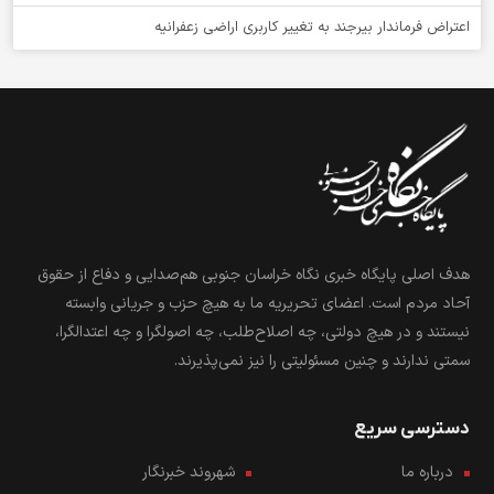
اعتراض فرماندار بیرجند به تغییر کاربری اراضی زعفرانیه
هدف اصلی پایگاه خبری نگاه خراسان جنوبی هم‌صدایی و دفاع از حقوق
آحاد مردم است. اعضای تحریریه ما به هیچ حزب و جریانی وابسته
نیستند و در هیچ دولتی، چه اصلاح‌طلب، چه اصولگرا و چه اعتدالگرا،
سمتی ندارند و چنین مسئولیتی را نیز نمی‌پذیرند.
دسترسی سریع
درباره ما
شهروند خبرنگار