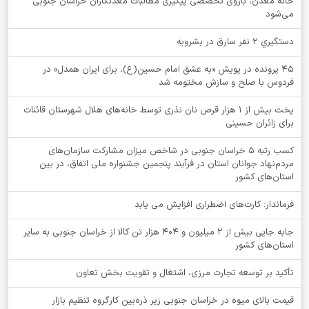
خانه معدن، بازوی تخصصی پیگیری مطالبات معدنکاران خراسان جنوبی
می‌شود
دستگيري 2 نفر سارق در بشرويه
۴۵ پرونده در پویش «به عشق امام حسین(ع)، برای ایران همدل» در
فردوس با صلح و سازش مختومه شد
پخت بیش از 1 هزار قرص نان نذری توسط خانه‌های هلال شهرستان قائنات
برای زائران حسینی
کسب رتبه ۵ خراسان جنوبی در شاخص میزان مشارکت سازمان‌های
مردم‌نهاد جوانان استان در فرآیند پنجمین جشنواره ملی اتفاق، در بین
استان‌های کشور
فرماندار: کارت‌های اضطراری افزایش می یابد
جابه جایی بیش از 2 میلیون و 404 هزار تن کالا از خراسان جنوبی به سایر
استان‌های کشور
تأکید بر توسعه تجارت مرزی، اشتغال و تقویت بخش تعاون
قیمت بالای میوه در خراسان جنوبی زیر ذره‌بین کارگروه تنظیم بازار