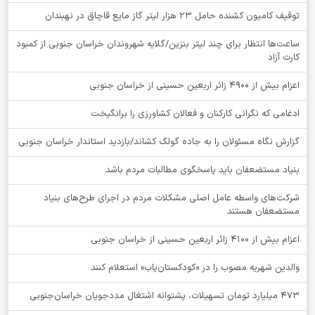
توقيف کامیون کشنده حامل 23 هزار لیتر گاز مایع قاچاق در نهبندان
ساعت‌ها انتظار برای چند لیتر بنزین/گلایه شهروندان خراسان جنوبی از کمبود
کارت آزاد
اعزام بیش از 4900 زائر اربعین حسینی از خراسان جنوبی
ادغامی که نگرانی کارکنان و فعالان کشاورزی را برانگیخت
گزارش نگاه مسئولان را به جاده گولگ کشاند/بازدید استاندار خراسان جنوبی
بنیاد مستضعفان باید پاسخگوی مطالبات مردم باشد
شرکت‌های واسطه عامل اصلی مشکلات مردم در اجرای طرح‌های بنیاد
مستضعفان هستند
اعزام بیش از 4100 زائر اربعین حسینی از خراسان جنوبی
والدین شهریه مصوب را در «کودکستان‌یاب» استعلام کنند
۴۷۳ میلیارد تومان تسهیلات، پشتوانه اشتغال مددجویان خراسان‌جنوبی