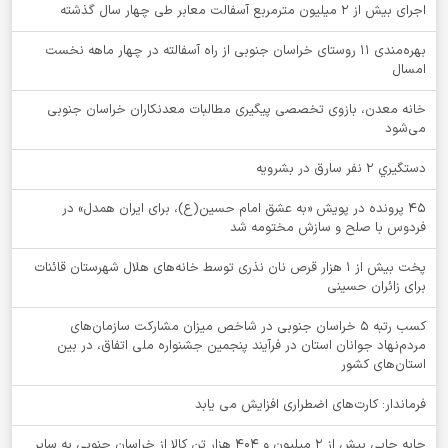
اجرای بیش از ۲ میلیون مترمربع آسفالت معابر طی چهار سال گذشته
بهره‌مندی ۱۱ روستای خراسان جنوبی از راه آسفالته در چهار ماهه نخست
امسال
خانه معدن، بازوی تخصصی پیگیری مطالبات معدنکاران خراسان جنوبی
می‌شود
دستگيري 2 نفر سارق در بشرويه
۴۵ پرونده در پویش «به عشق امام حسین(ع)، برای ایران همدل» در
فردوس با صلح و سازش مختومه شد
پخت بیش از 1 هزار قرص نان نذری توسط خانه‌های هلال شهرستان قائنات
برای زائران حسینی
کسب رتبه ۵ خراسان جنوبی در شاخص میزان مشارکت سازمان‌های
مردم‌نهاد جوانان استان در فرآیند پنجمین جشنواره ملی اتفاق، در بین
استان‌های کشور
فرماندار: کارت‌های اضطراری افزایش می یابد
جابه جایی بیش از 2 میلیون و 404 هزار تن کالا از خراسان جنوبی به سایر