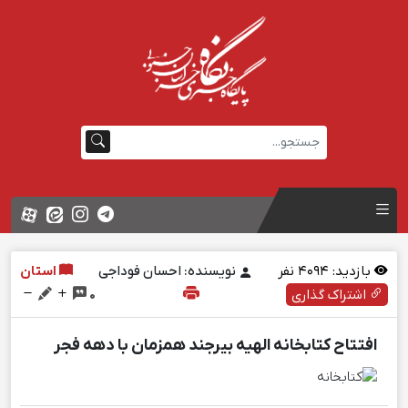
بازدید:
4094
نفر
نویسنده: احسان فوداجی
استان
اشتراک گذاری
0
افتتاح کتابخانه الهیه بیرجند همزمان با دهه فجر