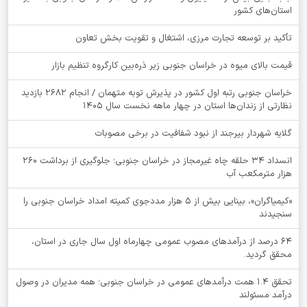
استان‌های کشور
تأکید بر توسعه تجارت مرزی، اشتغال و تقویت بخش تعاون
قیمت بالای میوه در خراسان جنوبی زیر ذره‌بین کارگروه تنظیم بازار
خراسان جنوبی رتبه اول کشور در پذیرش توبه متهمان / انجام ۲۶۸۲ بازدید
نظارتی از زندان‌ها استان در چهار ماهه نخست سال 1405
گلایه شهردار بیرجند از نبود شفافیت در برخی مصوبات
انسداد ۳۴ حلقه چاه غیرمجاز در خراسان جنوبی؛ جلوگیری از برداشت ۲۶۰
هزار مترمکعب آب
«کیمیاگران»، بینایی بیش از ۵ هزار مددجوی کمیته امداد خراسان جنوبی را
سنجیدند
64 درصد از درآمدهای مصوب عمومی چهارماه اول سال جاری در استان،
محقق گردید.
تحقق ۱.۴ همت درآمدهای عمومی در خراسان جنوبی؛ همه مدیران در وصول
درآمد مسئولند