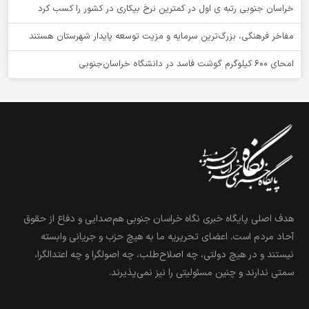
خراسان جنوبی رتبه ی اول در کمترین نرخ بیکاری در کشور را کسب کرد
مفاخر فرهنگی، بزرگ‌ترین سرمایه و مزیت توسعه پایدار شهرستان هستند
امحای ۶۰۰ کیلوگرم گوشت فاسد در دانشگاه خراسان‌جنوبی
هدف اصلی پایگاه خبری نگاه خراسان جنوبی هم‌صدایی و دفاع از حقوق
آحاد مردم است. اعضای تحریریه ما به هیچ حزب و جریانی وابسته
نیستند و در هیچ دولتی، چه اصلاح‌طلب، چه اصولگرا و چه اعتدالگرا،
سمتی ندارند و چنین مسئولیتی را نیز نمی‌پذیرند.