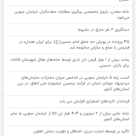
خانه معدن، بازوی تخصصی پیگیری مطالبات معدنکاران خراسان جنوبی
می‌شود
دستگيري 2 نفر سارق در بشرويه
۴۵ پرونده در پویش «به عشق امام حسین(ع)، برای ایران همدل» در
فردوس با صلح و سازش مختومه شد
پخت بیش از 1 هزار قرص نان نذری توسط خانه‌های هلال شهرستان قائنات
برای زائران حسینی
کسب رتبه ۵ خراسان جنوبی در شاخص میزان مشارکت سازمان‌های
مردم‌نهاد جوانان استان در فرآیند پنجمین جشنواره ملی اتفاق، در بین
استان‌های کشور
فرماندار: کارت‌های اضطراری افزایش می یابد
جابه جایی بیش از 2 میلیون و 404 هزار تن کالا از خراسان جنوبی به سایر
استان‌های کشور
تأکید بر توسعه تجارت مرزی، اشتغال و تقویت بخش تعاون