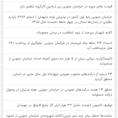
قیمت بالای میوه در خراسان جنوبی زیر ذره‌بین کارگروه تنظیم بازار
خراسان جنوبی رتبه اول کشور در پذیرش توبه متهمان / انجام ۲۶۸۲ بازدید
نظارتی از زندان‌ها استان در چهار ماهه نخست سال 1405
گلایه شهردار بیرجند از نبود شفافیت در برخی مصوبات
انسداد ۳۴ حلقه چاه غیرمجاز در خراسان جنوبی؛ جلوگیری از برداشت ۲۶۰
هزار مترمکعب آب
«کیمیاگران»، بینایی بیش از ۵ هزار مددجوی کمیته امداد خراسان جنوبی را
سنجیدند
64 درصد از درآمدهای مصوب عمومی چهارماه اول سال جاری در استان،
محقق گردید.
تحقق ۱.۴ همت درآمدهای عمومی در خراسان جنوبی؛ همه مدیران در وصول
درآمد مسئولند
توقيف کامیون کشنده حامل 23 هزار لیتر گاز مایع قاچاق در نهبندان
ساعت‌ها انتظار برای چند لیتر بنزین/گلایه شهروندان خراسان جنوبی از کمبود