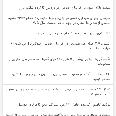
قیمت بالای میوه در خراسان جنوبی زیر ذره‌بین کارگروه تنظیم بازار
خراسان جنوبی رتبه اول کشور در پذیرش توبه متهمان / انجام ۲۶۸۲ بازدید
نظارتی از زندان‌ها استان در چهار ماهه نخست سال 1405
گلایه شهردار بیرجند از نبود شفافیت در برخی مصوبات
انسداد ۳۴ حلقه چاه غیرمجاز در خراسان جنوبی؛ جلوگیری از برداشت ۲۶۰
هزار مترمکعب آب
«کیمیاگران»، بینایی بیش از ۵ هزار مددجوی کمیته امداد خراسان جنوبی را
سنجیدند
64 درصد از درآمدهای مصوب عمومی چهارماه اول سال جاری در استان،
محقق گردید.
تحقق ۱.۴ همت درآمدهای عمومی در خراسان جنوبی؛ همه مدیران در وصول
درآمد مسئولند
توقيف کامیون کشنده حامل 23 هزار لیتر گاز مایع قاچاق در نهبندان
ساعت‌ها انتظار برای چند لیتر بنزین/گلایه شهروندان خراسان جنوبی از کمبود