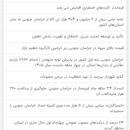
فرماندار: کارت‌های اضطراری افزایش می یابد
جابه جایی بیش از 2 میلیون و 404 هزار تن کالا از خراسان جنوبی به سایر
استان‌های کشور
تأکید بر توسعه تجارت مرزی، اشتغال و تقویت بخش تعاون
قیمت بالای میوه در خراسان جنوبی زیر ذره‌بین کارگروه تنظیم بازار
خراسان جنوبی رتبه اول کشور در پذیرش توبه متهمان / انجام ۲۶۸۲ بازدید
نظارتی از زندان‌ها استان در چهار ماهه نخست سال 1405
گلایه شهردار بیرجند از نبود شفافیت در برخی مصوبات
انسداد ۳۴ حلقه چاه غیرمجاز در خراسان جنوبی؛ جلوگیری از برداشت ۲۶۰
هزار مترمکعب آب
«کیمیاگران»، بینایی بیش از ۵ هزار مددجوی کمیته امداد خراسان جنوبی را
سنجیدند
64 درصد از درآمدهای مصوب عمومی چهارماه اول سال جاری در استان،
محقق گردید.