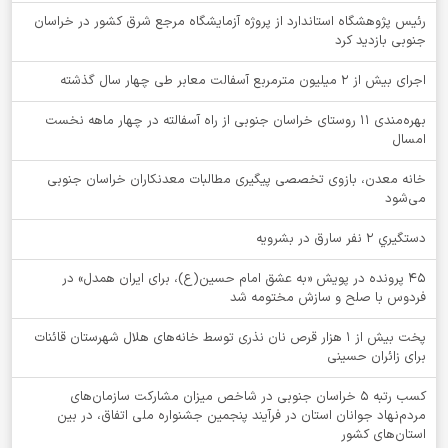
رئیس پژوهشگاه استاندارد از پروژه آزمایشگاه مرجع شرق کشور در خراسان
جنوبی بازدید کرد
اجرای بیش از ۲ میلیون مترمربع آسفالت معابر طی چهار سال گذشته
بهره‌مندی ۱۱ روستای خراسان جنوبی از راه آسفالته در چهار ماهه نخست
امسال
خانه معدن، بازوی تخصصی پیگیری مطالبات معدنکاران خراسان جنوبی
می‌شود
دستگيري 2 نفر سارق در بشرويه
۴۵ پرونده در پویش «به عشق امام حسین(ع)، برای ایران همدل» در
فردوس با صلح و سازش مختومه شد
پخت بیش از 1 هزار قرص نان نذری توسط خانه‌های هلال شهرستان قائنات
برای زائران حسینی
کسب رتبه ۵ خراسان جنوبی در شاخص میزان مشارکت سازمان‌های
مردم‌نهاد جوانان استان در فرآیند پنجمین جشنواره ملی اتفاق، در بین
استان‌های کشور