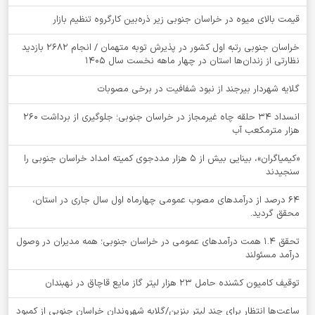
قیمت بالای میوه در خراسان جنوبی زیر ذره‌بین کارگروه تنظیم بازار
خراسان جنوبی رتبه اول کشور در پذیرش توبه متهمان / انجام ۲۶۸۲ بازدید
نظارتی از زندان‌ها استان در چهار ماهه نخست سال 1405
گلایه شهردار بیرجند از نبود شفافیت در برخی مصوبات
انسداد ۳۴ حلقه چاه غیرمجاز در خراسان جنوبی؛ جلوگیری از برداشت ۲۶۰
هزار مترمکعب آب
«کیمیاگران»، بینایی بیش از ۵ هزار مددجوی کمیته امداد خراسان جنوبی را
سنجیدند
64 درصد از درآمدهای مصوب عمومی چهارماه اول سال جاری در استان،
محقق گردید.
تحقق ۱.۴ همت درآمدهای عمومی در خراسان جنوبی؛ همه مدیران در وصول
درآمد مسئولند
توقيف کامیون کشنده حامل 23 هزار لیتر گاز مایع قاچاق در نهبندان
ساعت‌ها انتظار برای چند لیتر بنزین/گلایه شهروندان خراسان جنوبی از کمبود