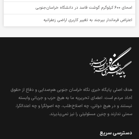
امحای ۶۰۰ کیلوگرم گوشت فاسد در دانشگاه خراسان‌جنوبی
اعتراض فرماندار بیرجند به تغییر کاربری اراضی زعفرانیه
هدف اصلی پایگاه خبری نگاه خراسان جنوبی هم‌صدایی و دفاع از حقوق
آحاد مردم است. اعضای تحریریه ما به هیچ حزب و جریانی وابسته
نیستند و در هیچ دولتی، چه اصلاح‌طلب، چه اصولگرا و چه اعتدالگرا،
سمتی ندارند و چنین مسئولیتی را نیز نمی‌پذیرند.
دسترسی سریع