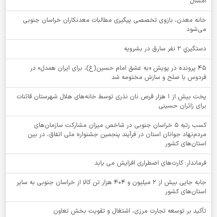
امسال
خانه معدن، بازوی تخصصی پیگیری مطالبات معدنکاران خراسان جنوبی
می‌شود
دستگيري 2 نفر سارق در بشرويه
۴۵ پرونده در پویش «به عشق امام حسین(ع)، برای ایران همدل» در
فردوس با صلح و سازش مختومه شد
پخت بیش از 1 هزار قرص نان نذری توسط خانه‌های هلال شهرستان قائنات
برای زائران حسینی
کسب رتبه ۵ خراسان جنوبی در شاخص میزان مشارکت سازمان‌های
مردم‌نهاد جوانان استان در فرآیند پنجمین جشنواره ملی اتفاق، در بین
استان‌های کشور
فرماندار: کارت‌های اضطراری افزایش می یابد
جابه جایی بیش از 2 میلیون و 404 هزار تن کالا از خراسان جنوبی به سایر
استان‌های کشور
تأکید بر توسعه تجارت مرزی، اشتغال و تقویت بخش تعاون