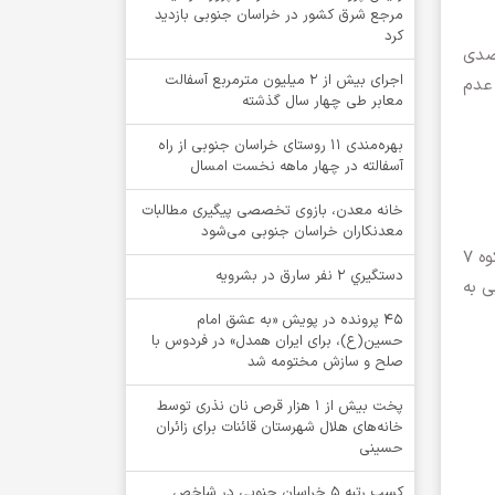
مرجع شرق کشور در خراسان جنوبی بازدید
کرد
ن تصدی
اجرای بیش از ۲ میلیون مترمربع آسفالت
 عدم
معابر طی چهار سال گذشته
بهره‌مندی ۱۱ روستای خراسان جنوبی از راه
آسفالته در چهار ماهه نخست امسال
خانه معدن، بازوی تخصصی پیگیری مطالبات
معدنکاران خراسان جنوبی می‌شود
آمار تأیید صلاحیت شدگان به تفکیک در حوزه انتخابیه بیرجند، خوسف، درمیان ۲۲ نفر، نهبندان و سربیشه ۱۰ نفر، قاین و زیرکوه ۷
دستگيري 2 نفر سارق در بشرويه
وبی به
۴۵ پرونده در پویش «به عشق امام
حسین(ع)، برای ایران همدل» در فردوس با
صلح و سازش مختومه شد
پخت بیش از 1 هزار قرص نان نذری توسط
خانه‌های هلال شهرستان قائنات برای زائران
حسینی
کسب رتبه ۵ خراسان جنوبی در شاخص