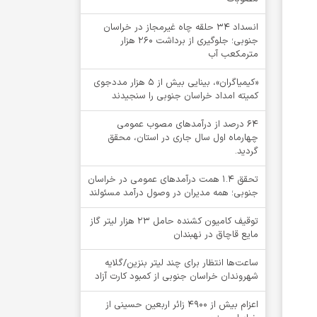
انسداد ۳۴ حلقه چاه غیرمجاز در خراسان
جنوبی؛ جلوگیری از برداشت ۲۶۰ هزار
مترمکعب آب
«کیمیاگران»، بینایی بیش از ۵ هزار مددجوی
کمیته امداد خراسان جنوبی را سنجیدند
64 درصد از درآمدهای مصوب عمومی
چهارماه اول سال جاری در استان، محقق
گردید.
تحقق ۱.۴ همت درآمدهای عمومی در خراسان
جنوبی؛ همه مدیران در وصول درآمد مسئولند
توقيف کامیون کشنده حامل 23 هزار لیتر گاز
مایع قاچاق در نهبندان
ساعت‌ها انتظار برای چند لیتر بنزین/گلایه
شهروندان خراسان جنوبی از کمبود کارت آزاد
اعزام بیش از 4900 زائر اربعین حسینی از