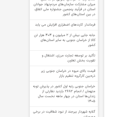
میزان مشارکت سازمان‌های مردم‌نهاد جوانان
استان در فرآیند پنجمین جشنواره ملی اتفاق،
در بین استان‌های کشور
فرماندار: کارت‌های اضطراری افزایش می یابد
جابه جایی بیش از 2 میلیون و 404 هزار تن
کالا از خراسان جنوبی به سایر استان‌های
کشور
تأکید بر توسعه تجارت مرزی، اشتغال و
تقویت بخش تعاون
قیمت بالای میوه در خراسان جنوبی زیر
ذره‌بین کارگروه تنظیم بازار
خراسان جنوبی رتبه اول کشور در پذیرش توبه
متهمان / انجام ۲۶۸۲ بازدید نظارتی از
زندان‌ها استان در چهار ماهه نخست سال
1405
گلایه شهردار بیرجند از نبود شفافیت در برخی
مصوبات