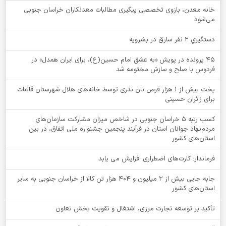
خانه معدن، بازوی تخصصی پیگیری مطالبات معدنکاران خراسان جنوبی
می‌شود
دستگيري 2 نفر سارق در بشرويه
۴۵ پرونده در پویش «به عشق امام حسین(ع)، برای ایران همدل» در
فردوس با صلح و سازش مختومه شد
پخت بیش از 1 هزار قرص نان نذری توسط خانه‌های هلال شهرستان قائنات
برای زائران حسینی
کسب رتبه ۵ خراسان جنوبی در شاخص میزان مشارکت سازمان‌های
مردم‌نهاد جوانان استان در فرآیند پنجمین جشنواره ملی اتفاق، در بین
استان‌های کشور
فرماندار: کارت‌های اضطراری افزایش می یابد
جابه جایی بیش از 2 میلیون و 404 هزار تن کالا از خراسان جنوبی به سایر
استان‌های کشور
تأکید بر توسعه تجارت مرزی، اشتغال و تقویت بخش تعاون