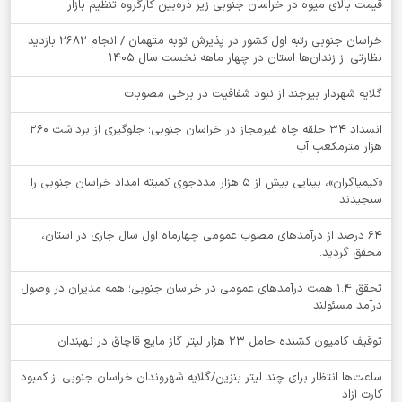
قیمت بالای میوه در خراسان جنوبی زیر ذره‌بین کارگروه تنظیم بازار
خراسان جنوبی رتبه اول کشور در پذیرش توبه متهمان / انجام ۲۶۸۲ بازدید
نظارتی از زندان‌ها استان در چهار ماهه نخست سال 1405
گلایه شهردار بیرجند از نبود شفافیت در برخی مصوبات
انسداد ۳۴ حلقه چاه غیرمجاز در خراسان جنوبی؛ جلوگیری از برداشت ۲۶۰
هزار مترمکعب آب
«کیمیاگران»، بینایی بیش از ۵ هزار مددجوی کمیته امداد خراسان جنوبی را
سنجیدند
64 درصد از درآمدهای مصوب عمومی چهارماه اول سال جاری در استان،
محقق گردید.
تحقق ۱.۴ همت درآمدهای عمومی در خراسان جنوبی؛ همه مدیران در وصول
درآمد مسئولند
توقيف کامیون کشنده حامل 23 هزار لیتر گاز مایع قاچاق در نهبندان
ساعت‌ها انتظار برای چند لیتر بنزین/گلایه شهروندان خراسان جنوبی از کمبود
کارت آزاد