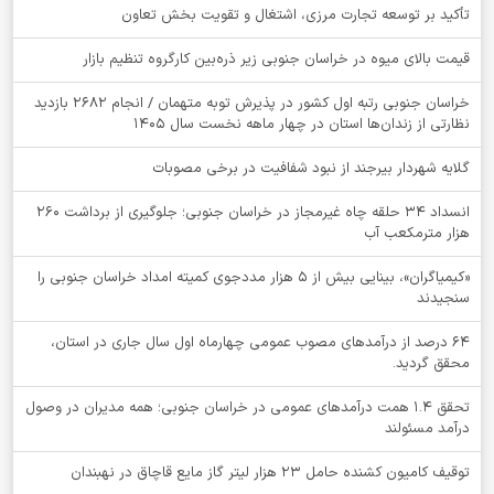
تأکید بر توسعه تجارت مرزی، اشتغال و تقویت بخش تعاون
قیمت بالای میوه در خراسان جنوبی زیر ذره‌بین کارگروه تنظیم بازار
خراسان جنوبی رتبه اول کشور در پذیرش توبه متهمان / انجام ۲۶۸۲ بازدید
نظارتی از زندان‌ها استان در چهار ماهه نخست سال 1405
گلایه شهردار بیرجند از نبود شفافیت در برخی مصوبات
انسداد ۳۴ حلقه چاه غیرمجاز در خراسان جنوبی؛ جلوگیری از برداشت ۲۶۰
هزار مترمکعب آب
«کیمیاگران»، بینایی بیش از ۵ هزار مددجوی کمیته امداد خراسان جنوبی را
سنجیدند
64 درصد از درآمدهای مصوب عمومی چهارماه اول سال جاری در استان،
محقق گردید.
تحقق ۱.۴ همت درآمدهای عمومی در خراسان جنوبی؛ همه مدیران در وصول
درآمد مسئولند
توقيف کامیون کشنده حامل 23 هزار لیتر گاز مایع قاچاق در نهبندان