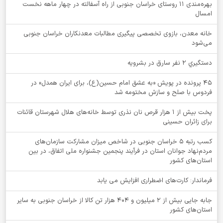
بهره‌مندی ۱۱ روستای خراسان جنوبی از راه آسفالته در چهار ماهه نخست
امسال
خانه معدن، بازوی تخصصی پیگیری مطالبات معدنکاران خراسان جنوبی
می‌شود
دستگيري 2 نفر سارق در بشرويه
۴۵ پرونده در پویش «به عشق امام حسین(ع)، برای ایران همدل» در
فردوس با صلح و سازش مختومه شد
پخت بیش از 1 هزار قرص نان نذری توسط خانه‌های هلال شهرستان قائنات
برای زائران حسینی
کسب رتبه ۵ خراسان جنوبی در شاخص میزان مشارکت سازمان‌های
مردم‌نهاد جوانان استان در فرآیند پنجمین جشنواره ملی اتفاق، در بین
استان‌های کشور
فرماندار: کارت‌های اضطراری افزایش می یابد
جابه جایی بیش از 2 میلیون و 404 هزار تن کالا از خراسان جنوبی به سایر
استان‌های کشور