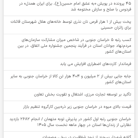
۴۵ پرونده در پویش «به عشق امام حسین(ع)، برای ایران همدل» در
فردوس با صلح و سازش مختومه شد
پخت بیش از 1 هزار قرص نان نذری توسط خانه‌های هلال شهرستان قائنات
برای زائران حسینی
کسب رتبه ۵ خراسان جنوبی در شاخص میزان مشارکت سازمان‌های
مردم‌نهاد جوانان استان در فرآیند پنجمین جشنواره ملی اتفاق، در بین
استان‌های کشور
فرماندار: کارت‌های اضطراری افزایش می یابد
جابه جایی بیش از 2 میلیون و 404 هزار تن کالا از خراسان جنوبی به سایر
استان‌های کشور
تأکید بر توسعه تجارت مرزی، اشتغال و تقویت بخش تعاون
قیمت بالای میوه در خراسان جنوبی زیر ذره‌بین کارگروه تنظیم بازار
خراسان جنوبی رتبه اول کشور در پذیرش توبه متهمان / انجام ۲۶۸۲ بازدید
نظارتی از زندان‌ها استان در چهار ماهه نخست سال 1405
گلایه شهردار بیرجند از نبود شفافیت در برخی مصوبات