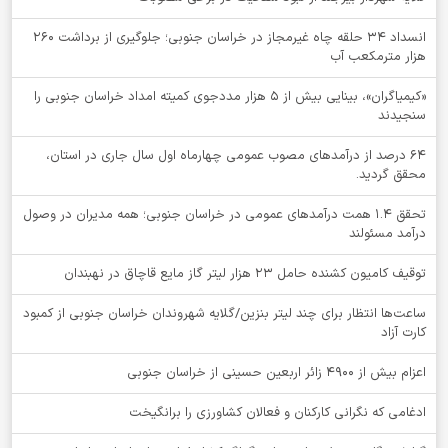
انسداد ۳۴ حلقه چاه غیرمجاز در خراسان جنوبی؛ جلوگیری از برداشت ۲۶۰
هزار مترمکعب آب
«کیمیاگران»، بینایی بیش از ۵ هزار مددجوی کمیته امداد خراسان جنوبی را
سنجیدند
64 درصد از درآمدهای مصوب عمومی چهارماه اول سال جاری در استان،
محقق گردید.
تحقق ۱.۴ همت درآمدهای عمومی در خراسان جنوبی؛ همه مدیران در وصول
درآمد مسئولند
توقيف کامیون کشنده حامل 23 هزار لیتر گاز مایع قاچاق در نهبندان
ساعت‌ها انتظار برای چند لیتر بنزین/گلایه شهروندان خراسان جنوبی از کمبود
کارت آزاد
اعزام بیش از 4900 زائر اربعین حسینی از خراسان جنوبی
ادغامی که نگرانی کارکنان و فعالان کشاورزی را برانگیخت