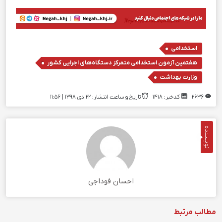
,
استخدامی
,
هفتمین آزمون استخدامي متمركز دستگاه‌هاي اجرايي كشور
وزارت بهداشت
2636
کدخبر: 1418
تاریخ و ساعت انتشار: ۲۲ دی ۱۳۹۸ | 11:56
نویسنده
احسان فوداجی
مطالب مرتبط