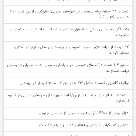
انسداد ۳۴ حلقه چاه غیرمجاز در خراسان جنوبی؛ جلوگیری از برداشت ۲۶۰
هزار مترمکعب آب
«کیمیاگران»، بینایی بیش از ۵ هزار مددجوی کمیته امداد خراسان جنوبی را
سنجیدند
64 درصد از درآمدهای مصوب عمومی چهارماه اول سال جاری در استان،
محقق گردید.
تحقق ۱.۴ همت درآمدهای عمومی در خراسان جنوبی؛ همه مدیران در وصول
درآمد مسئولند
توقيف کامیون کشنده حامل 23 هزار لیتر گاز مایع قاچاق در نهبندان
ساعت‌ها انتظار برای چند لیتر بنزین/گلایه شهروندان خراسان جنوبی از کمبود
کارت آزاد
اعزام بیش از 4900 زائر اربعین حسینی از خراسان جنوبی
ادغامی که نگرانی کارکنان و فعالان کشاورزی را برانگیخت