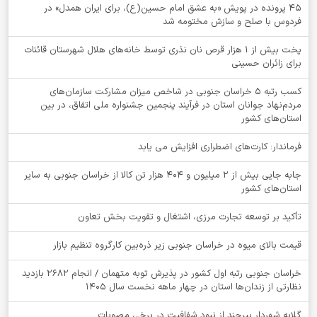
۴۵ پرونده در پویش «به عشق امام حسین(ع)، برای ایران همدل» در
فردوس با صلح و سازش مختومه شد
پخت بیش از 1 هزار قرص نان نذری توسط خانه‌های هلال شهرستان قائنات
برای زائران حسینی
کسب رتبه ۵ خراسان جنوبی در شاخص میزان مشارکت سازمان‌های
مردم‌نهاد جوانان استان در فرآیند پنجمین جشنواره ملی اتفاق، در بین
استان‌های کشور
فرماندار: کارت‌های اضطراری افزایش می یابد
جابه جایی بیش از 2 میلیون و 404 هزار تن کالا از خراسان جنوبی به سایر
استان‌های کشور
تأکید بر توسعه تجارت مرزی، اشتغال و تقویت بخش تعاون
قیمت بالای میوه در خراسان جنوبی زیر ذره‌بین کارگروه تنظیم بازار
خراسان جنوبی رتبه اول کشور در پذیرش توبه متهمان / انجام ۲۶۸۲ بازدید
نظارتی از زندان‌ها استان در چهار ماهه نخست سال 1405
گلایه شهردار بیرجند از نبود شفافیت در برخی مصوبات