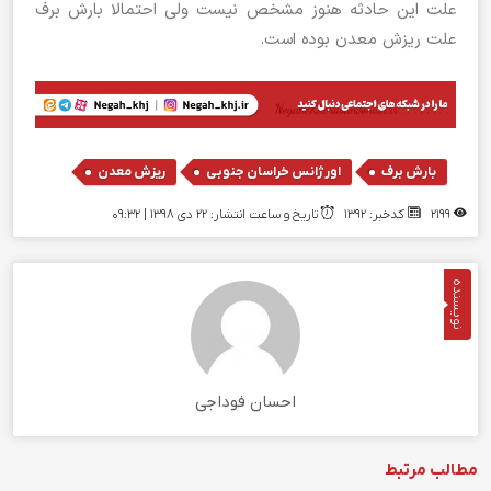
علت این حادثه هنوز مشخص نیست ولی احتمالا بارش برف
علت ریزش معدن بوده است.
,
,
بارش برف
اورژانس خراسان جنوبی
ریزش معدن
2199
کدخبر: 1392
تاریخ و ساعت انتشار: ۲۲ دی ۱۳۹۸ | 09:32
نویسنده
احسان فوداجی
مطالب مرتبط