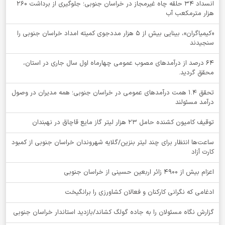
انسداد ۳۴ حلقه چاه غیرمجاز در خراسان جنوبی؛ جلوگیری از برداشت ۲۶۰
هزار مترمکعب آب
«کیمیاگران»، بینایی بیش از ۵ هزار مددجوی کمیته امداد خراسان جنوبی را
سنجیدند
64 درصد از درآمدهای مصوب عمومی چهارماه اول سال جاری در استان،
محقق گردید.
تحقق ۱.۴ همت درآمدهای عمومی در خراسان جنوبی؛ همه مدیران در وصول
درآمد مسئولند
توقيف کامیون کشنده حامل 23 هزار لیتر گاز مایع قاچاق در نهبندان
ساعت‌ها انتظار برای چند لیتر بنزین/گلایه شهروندان خراسان جنوبی از کمبود
کارت آزاد
اعزام بیش از 4900 زائر اربعین حسینی از خراسان جنوبی
ادغامی که نگرانی کارکنان و فعالان کشاورزی را برانگیخت
گزارش نگاه مسئولان را به جاده گولگ کشاند/بازدید استاندار خراسان جنوبی