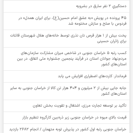
دستگيري 2 نفر سارق در بشرويه
۴۵ پرونده در پویش «به عشق امام حسین(ع)، برای ایران همدل» در
فردوس با صلح و سازش مختومه شد
پخت بیش از 1 هزار قرص نان نذری توسط خانه‌های هلال شهرستان قائنات
برای زائران حسینی
کسب رتبه ۵ خراسان جنوبی در شاخص میزان مشارکت سازمان‌های
مردم‌نهاد جوانان استان در فرآیند پنجمین جشنواره ملی اتفاق، در بین
استان‌های کشور
فرماندار: کارت‌های اضطراری افزایش می یابد
جابه جایی بیش از 2 میلیون و 404 هزار تن کالا از خراسان جنوبی به سایر
استان‌های کشور
تأکید بر توسعه تجارت مرزی، اشتغال و تقویت بخش تعاون
قیمت بالای میوه در خراسان جنوبی زیر ذره‌بین کارگروه تنظیم بازار
خراسان جنوبی رتبه اول کشور در پذیرش توبه متهمان / انجام ۲۶۸۲ بازدید