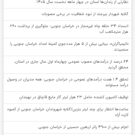
نظارتی از زندان‌ها استان در چهار ماهه نخست سال 1405
گلایه شهردار بیرجند از نبود شفافیت در برخی مصوبات
انسداد ۳۴ حلقه چاه غیرمجاز در خراسان جنوبی؛ جلوگیری از برداشت ۲۶۰
هزار مترمکعب آب
«کیمیاگران»، بینایی بیش از ۵ هزار مددجوی کمیته امداد خراسان جنوبی را
سنجیدند
64 درصد از درآمدهای مصوب عمومی چهارماه اول سال جاری در استان،
محقق گردید.
تحقق ۱.۴ همت درآمدهای عمومی در خراسان جنوبی؛ همه مدیران در وصول
درآمد مسئولند
توقيف کامیون کشنده حامل 23 هزار لیتر گاز مایع قاچاق در نهبندان
ساعت‌ها انتظار برای چند لیتر بنزین/گلایه شهروندان خراسان جنوبی از کمبود
کارت آزاد
اعزام بیش از 4900 زائر اربعین حسینی از خراسان جنوبی