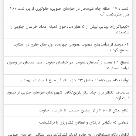
انسداد ۳۴ حلقه چاه غیرمجاز در خراسان جنوبی؛ جلوگیری از برداشت ۲۶۰
هزار مترمکعب آب
«کیمیاگران»، بینایی بیش از ۵ هزار مددجوی کمیته امداد خراسان جنوبی را
سنجیدند
64 درصد از درآمدهای مصوب عمومی چهارماه اول سال جاری در استان،
محقق گردید.
تحقق ۱.۴ همت درآمدهای عمومی در خراسان جنوبی؛ همه مدیران در وصول
درآمد مسئولند
توقيف کامیون کشنده حامل 23 هزار لیتر گاز مایع قاچاق در نهبندان
ساعت‌ها انتظار برای چند لیتر بنزین/گلایه شهروندان خراسان جنوبی از کمبود
کارت آزاد
اعزام بیش از 4900 زائر اربعین حسینی از خراسان جنوبی
ادغامی که نگرانی کارکنان و فعالان کشاورزی را برانگیخت
گزارش نگاه مسئولان را به جاده گولگ کشاند/بازدید استاندار خراسان جنوبی