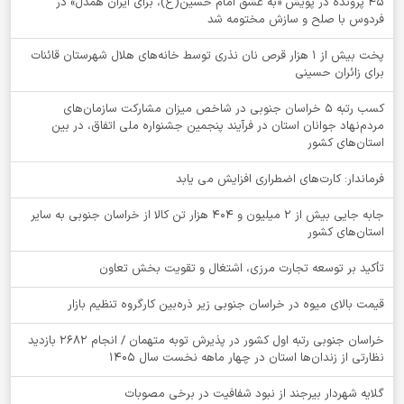
۴۵ پرونده در پویش «به عشق امام حسین(ع)، برای ایران همدل» در
فردوس با صلح و سازش مختومه شد
پخت بیش از 1 هزار قرص نان نذری توسط خانه‌های هلال شهرستان قائنات
برای زائران حسینی
کسب رتبه ۵ خراسان جنوبی در شاخص میزان مشارکت سازمان‌های
مردم‌نهاد جوانان استان در فرآیند پنجمین جشنواره ملی اتفاق، در بین
استان‌های کشور
فرماندار: کارت‌های اضطراری افزایش می یابد
جابه جایی بیش از 2 میلیون و 404 هزار تن کالا از خراسان جنوبی به سایر
استان‌های کشور
تأکید بر توسعه تجارت مرزی، اشتغال و تقویت بخش تعاون
قیمت بالای میوه در خراسان جنوبی زیر ذره‌بین کارگروه تنظیم بازار
خراسان جنوبی رتبه اول کشور در پذیرش توبه متهمان / انجام ۲۶۸۲ بازدید
نظارتی از زندان‌ها استان در چهار ماهه نخست سال 1405
گلایه شهردار بیرجند از نبود شفافیت در برخی مصوبات