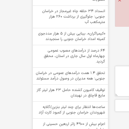
انسداد ۳۴ حلقه چاه غیرمجاز در خراسان
جنوبی؛ جلوگیری از برداشت ۲۶۰ هزار
مترمکعب آب
«کیمیاگران»، بینایی بیش از ۵ هزار مددجوی
کمیته امداد خراسان جنوبی را سنجیدند
64 درصد از درآمدهای مصوب عمومی
چهارماه اول سال جاری در استان، محقق
گردید.
تحقق ۱.۴ همت درآمدهای عمومی در خراسان
جنوبی؛ همه مدیران در وصول درآمد مسئولند
توقيف کامیون کشنده حامل 23 هزار لیتر گاز
مایع قاچاق در نهبندان
ساعت‌ها انتظار برای چند لیتر بنزین/گلایه
شهروندان خراسان جنوبی از کمبود کارت آزاد
اعزام بیش از 4900 زائر اربعین حسینی از