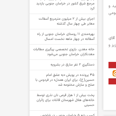
مرجع شرق کشور در خراسان جنوبی بازدید
ید و
کرد
مومی
اجرای بیش از ۲ میلیون مترمربع آسفالت
معابر طی چهار سال گذشته
بهره‌مندی ۱۱ روستای خراسان جنوبی از راه
آقای
آسفالته در چهار ماهه نخست امسال
یز و
خانه معدن، بازوی تخصصی پیگیری مطالبات
معدنکاران خراسان جنوبی می‌شود
دستگيري 2 نفر سارق در بشرويه
۴۵ پرونده در پویش «به عشق امام
حسین(ع)، برای ایران همدل» در فردوس با
صلح و سازش مختومه شد
پخت بیش از 1 هزار قرص نان نذری توسط
خانه‌های هلال شهرستان قائنات برای زائران
حسینی
کسب رتبه ۵ خراسان جنوبی در شاخص