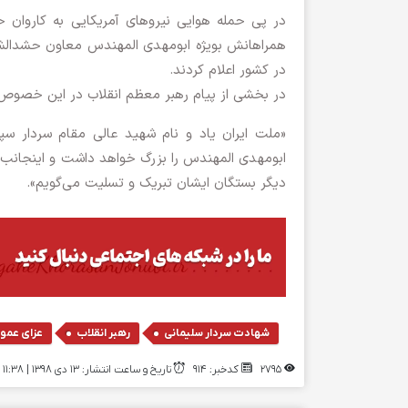
در پی حمله هوایی نیروهای آمریکایی به کاروان ح
همراهانش بویژه ابومهدی المهندس معاون حشدالشع
در کشور اعلام کردند.
در بخشی از پیام رهبر معظم انقلاب در این خصوص
«ملت ایران یاد و نام شهید عالی مقام سردار سپ
ابومهدی المهندس را بزرگ خواهد داشت و اینجانب س
دیگر بستگان ایشان تبریک و تسلیت می‌گویم».
,
,
شهادت سردار سلیمانی
رهبر انقلاب
عزای عمو
2795
کدخبر: 914
تاریخ و ساعت انتشار: ۱۳ دی ۱۳۹۸ | 11:38