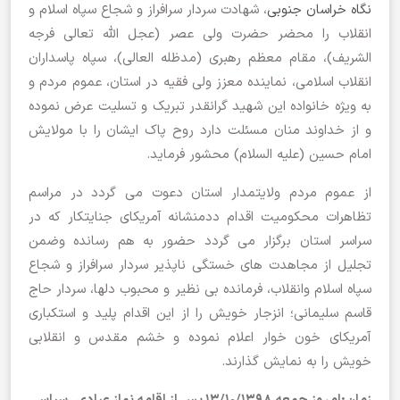
نگاه خراسان جنوبی
، شهادت سردار سرافراز و شجاع سپاه اسلام و
انقلاب را محضر حضرت ولی عصر (عجل الله تعالی فرجه
الشریف)، مقام معظم رهبری (مدظله العالی)، سپاه پاسداران
انقلاب اسلامی، نماینده معزز ولی فقیه در استان، عموم مردم و
به ویژه خانواده‌ این شهید گرانقدر تبریک و تسلیت عرض نموده
و از خداوند منان مسئلت دارد روح پاک ایشان را با مولایش
امام حسین (علیه السلام) محشور فرماید.
از عموم مردم ولایتمدار استان دعوت می گردد در مراسم
تظاهرات محکومیت اقدام ددمنشانه آمریکای جنایتکار که در
سراسر استان برگزار می گردد حضور به هم رسانده وضمن
تجلیل از مجاهدت های خستگی ناپذیر سردار سرافراز و شجاع
سپاه اسلام وانقلاب، فرمانده بی نظیر و محبوب دلها، سردار حاج
قاسم سلیمانی؛ انزجار خویش را از این اقدام پلید و استکباری
آمریکای خون خوار اعلام نموده و خشم مقدس و انقلابی
خویش را به نمایش گذارند.