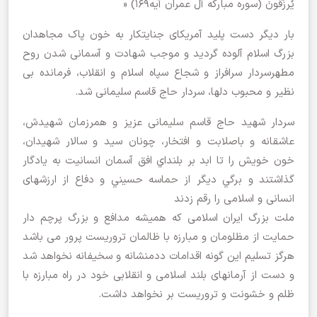
یُرزَقونَ (سوره مبارکه آل عمران آیه169) «
بار دیگر دست پلید آمریکای جنایتکار به خون پاک مجاهدان
بزرگ اسلام آلوده گردید و موجب شهادت و آسمانی شدن روح
مطهرسردار سرافراز و شجاع سپاه اسلام و انقلاب، فرمانده بی
نظیر و محبوب دلها، سردار حاج قاسم سلیمانی شد.
سردار شهید حاج قاسم سلیمانی عزیز و همرزمان شهیدش،
عاشقانه و باصلابت و افتخار، چونان سید و سالار شهیدان،
خون خويش را تا ابد بر بلنداي افق آسمان انسانيت به يادگار
گذاشتند و برگي ديگر از حماسه حسيني و دفاع از ارزشهای
انسانی و اسلامی را رقم زدند
ملت بزرگ ایران اسلامی که همیشه مدافع و بزرگ پرچم دار
حمایت از مظلومان و مبارزه با ظالمان تروریست پرور می باشد
هرگز تسلیم این گونه اقدامات ددمنشانه و سخیفانه نخواهد شد
و دست از آرمانهای بلند اسلامی و انقلابی خود در راه مبارزه با
ظلم و خشونت و تروریست بر نخواهد داشت.