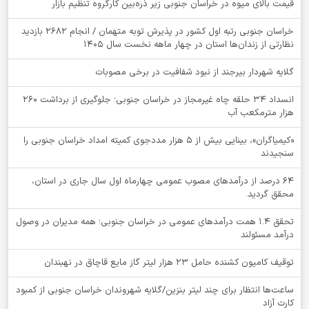
قیمت بالای میوه در خراسان جنوبی زیر ذره‌بین کارگروه تنظیم بازار
خراسان جنوبی رتبه اول کشور در پذیرش توبه متهمان / انجام ۲۶۸۲ بازدید
نظارتی از زندان‌ها استان در چهار ماهه نخست سال 1405
گلایه شهردار بیرجند از نبود شفافیت در برخی مصوبات
انسداد ۳۴ حلقه چاه غیرمجاز در خراسان جنوبی؛ جلوگیری از برداشت ۲۶۰
هزار مترمکعب آب
«کیمیاگران»، بینایی بیش از ۵ هزار مددجوی کمیته امداد خراسان جنوبی را
سنجیدند
64 درصد از درآمدهای مصوب عمومی چهارماه اول سال جاری در استان،
محقق گردید.
تحقق ۱.۴ همت درآمدهای عمومی در خراسان جنوبی؛ همه مدیران در وصول
درآمد مسئولند
توقيف کامیون کشنده حامل 23 هزار لیتر گاز مایع قاچاق در نهبندان
ساعت‌ها انتظار برای چند لیتر بنزین/گلایه شهروندان خراسان جنوبی از کمبود
کارت آزاد