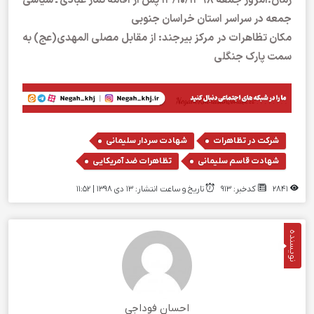
زمان:امروز جمعه 13/10/1398 پس از اقامه نماز عبادی ـ سیاسی
جمعه در سراسر استان خراسان جنوبی
مکان تظاهرات در مرکز بیرجند: از مقابل مصلی المهدی(عج) به
سمت پارک جنگلی
,
,
شرکت در تظاهرات
شهادت سردار سلیمانی
,
شهادت قاسم سلیمانی
تظاهرات ضد آمریکایی
2841
کدخبر: 913
تاریخ و ساعت انتشار: ۱۳ دی ۱۳۹۸ | 11:52
نویسنده
احسان فوداجی