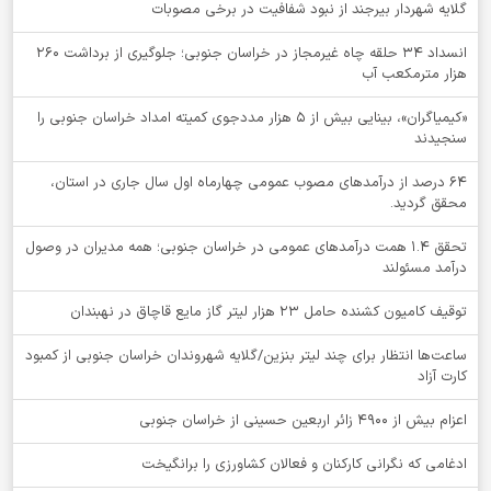
گلایه شهردار بیرجند از نبود شفافیت در برخی مصوبات
انسداد ۳۴ حلقه چاه غیرمجاز در خراسان جنوبی؛ جلوگیری از برداشت ۲۶۰
هزار مترمکعب آب
«کیمیاگران»، بینایی بیش از ۵ هزار مددجوی کمیته امداد خراسان جنوبی را
سنجیدند
64 درصد از درآمدهای مصوب عمومی چهارماه اول سال جاری در استان،
محقق گردید.
تحقق ۱.۴ همت درآمدهای عمومی در خراسان جنوبی؛ همه مدیران در وصول
درآمد مسئولند
توقيف کامیون کشنده حامل 23 هزار لیتر گاز مایع قاچاق در نهبندان
ساعت‌ها انتظار برای چند لیتر بنزین/گلایه شهروندان خراسان جنوبی از کمبود
کارت آزاد
اعزام بیش از 4900 زائر اربعین حسینی از خراسان جنوبی
ادغامی که نگرانی کارکنان و فعالان کشاورزی را برانگیخت