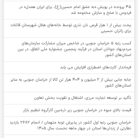
۴۵ پرونده در پویش «به عشق امام حسین(ع)، برای ایران همدل» در
فردوس با صلح و سازش مختومه شد
پخت بیش از 1 هزار قرص نان نذری توسط خانه‌های هلال شهرستان قائنات
برای زائران حسینی
کسب رتبه ۵ خراسان جنوبی در شاخص میزان مشارکت سازمان‌های
مردم‌نهاد جوانان استان در فرآیند پنجمین جشنواره ملی اتفاق، در بین
استان‌های کشور
فرماندار: کارت‌های اضطراری افزایش می یابد
جابه جایی بیش از 2 میلیون و 404 هزار تن کالا از خراسان جنوبی به سایر
استان‌های کشور
تأکید بر توسعه تجارت مرزی، اشتغال و تقویت بخش تعاون
قیمت بالای میوه در خراسان جنوبی زیر ذره‌بین کارگروه تنظیم بازار
خراسان جنوبی رتبه اول کشور در پذیرش توبه متهمان / انجام ۲۶۸۲ بازدید
نظارتی از زندان‌ها استان در چهار ماهه نخست سال 1405