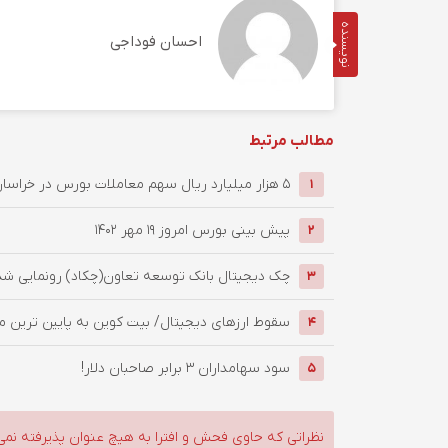
نویسنده
احسان فوداجی
مطالب مرتبط
۵ هزار میلیارد ریال سهم معاملات بورس در خراسان جنوبی
1
پیش بینی بورس امروز ۱۹ مهر ۱۴۰۲
2
چک دیجیتال بانک توسعه تعاون(چکاد) رونمایی شد
3
سقوط ارزهای دیجیتال/ بیت کوین به پایین ترین مقد
4
سود سهامداران 3 برابر صاحبان دلار!
5
نظراتی که حاوی فحش و افترا به هیچ عنوان پذیرفته نمی