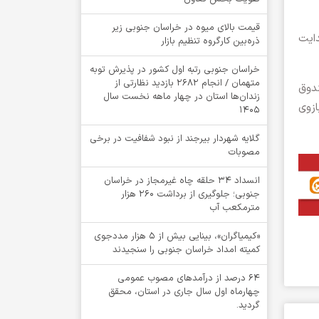
قیمت بالای میوه در خراسان جنوبی زیر
ایت
ذره‌بین کارگروه تنظیم بازار
خراسان جنوبی رتبه اول کشور در پذیرش توبه
متهمان / انجام ۲۶۸۲ بازدید نظارتی از
ندوق
زندان‌ها استان در چهار ماهه نخست سال
ازوی
1405
گلایه شهردار بیرجند از نبود شفافیت در برخی
مصوبات
انسداد ۳۴ حلقه چاه غیرمجاز در خراسان
جنوبی؛ جلوگیری از برداشت ۲۶۰ هزار
مترمکعب آب
«کیمیاگران»، بینایی بیش از ۵ هزار مددجوی
کمیته امداد خراسان جنوبی را سنجیدند
64 درصد از درآمدهای مصوب عمومی
چهارماه اول سال جاری در استان، محقق
گردید.