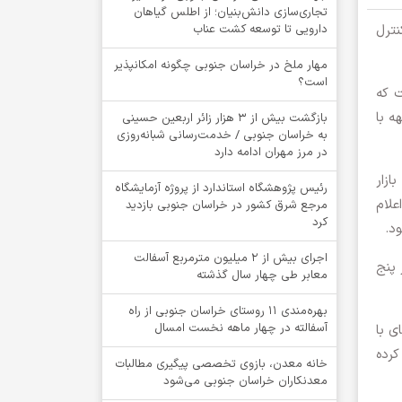
تجاری‌سازی دانش‌بنیان؛ از اطلس گیاهان
نترل
دارویی تا توسعه کشت عناب
‌مهار ملخ در خراسان جنوبی چگونه امکانپذیر
است؟
ت که
ه با
بازگشت بیش از ۳ هزار زائر اربعین حسینی
به خراسان جنوبی / خدمت‌رسانی شبانه‌روزی
در مرز مهران ادامه دارد
ازار
رئیس پژوهشگاه استاندارد از پروژه آزمایشگاه
علام
مرجع شرق کشور در خراسان جنوبی بازدید
کرد
اجرای بیش از ۲ میلیون مترمربع آسفالت
 پنج
معابر طی چهار سال گذشته
بهره‌مندی ۱۱ روستای خراسان جنوبی از راه
آسفالته در چهار ماهه نخست امسال
ی با
رده
خانه معدن، بازوی تخصصی پیگیری مطالبات
معدنکاران خراسان جنوبی می‌شود