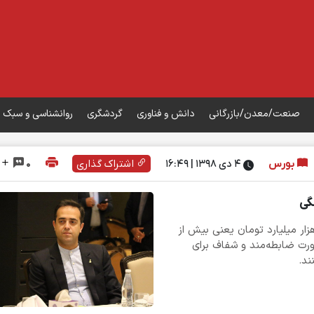
صنعت/معدن/بازرگانی
دانش و فناوری
گردشگری
روانشناسی و سبک 
بورس
۴ دی ۱۳۹۸ | 16:49
اشتراک گذاری
0
گی
ق‌های بادرآمد ثابت توانسته اند بیش از ۱۷۰ هزار میلیارد تومان یعنی بیش از
ندوق فعال به صورت ضابطه‌مند و شفاف برای