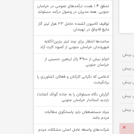
تحقق ۱.۴ همت درآمدهای عمومی در خراسان
جنوبی؛ همه مدیران در وصول درآمد مسئولند
توقيف کامیون کشنده حامل 23 هزار لیتر گاز
مایع قاچاق در نهبندان
ساعت‌ها انتظار برای چند لیتر بنزین/گلایه
شهروندان خراسان جنوبی از کمبود کارت آزاد
اعزام بیش از 4900 زائر اربعین حسینی از
خراسان جنوبی
ادغامی که نگرانی کارکنان و فعالان کشاورزی را
برانگیخت
گزارش نگاه مسئولان را به جاده گولگ کشاند/
بازدید استاندار خراسان جنوبی
بنیاد مستضعفان باید پاسخگوی مطالبات
مردم باشد
شرکت‌های واسطه عامل اصلی مشکلات مردم