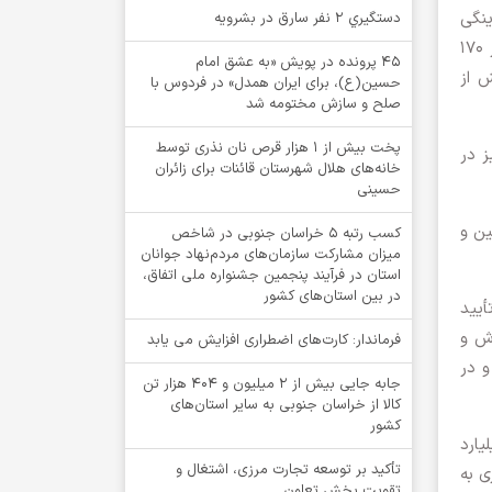
ینگی
دستگيري 2 نفر سارق در بشرويه
به مسیر صحیح و سرمایه‌گذاری در بخش واقعی اقتصاد بوده‌اند تا جایی که صندوق‌های بادرآمد ثابت توانسته اند بیش از ۱۷۰
۴۵ پرونده در پویش «به عشق امام
ی بیش از
حسین(ع)، برای ایران همدل» در فردوس با
صلح و سازش مختومه شد
پخت بیش از 1 هزار قرص نان نذری توسط
اق تأمین مالی و درحدود ۵۵ درصد نیز در
خانه‌های هلال شهرستان قائنات برای زائران
حسینی
ین و
کسب رتبه ۵ خراسان جنوبی در شاخص
میزان مشارکت سازمان‌های مردم‌نهاد جوانان
استان در فرآیند پنجمین جشنواره ملی اتفاق،
در بین استان‌های کشور
أیید
رش و
فرماندار: کارت‌های اضطراری افزایش می یابد
و در
جابه جایی بیش از 2 میلیون و 404 هزار تن
کالا از خراسان جنوبی به سایر استان‌های
کشور
ارد
تأکید بر توسعه تجارت مرزی، اشتغال و
ی به
تقویت بخش تعاون