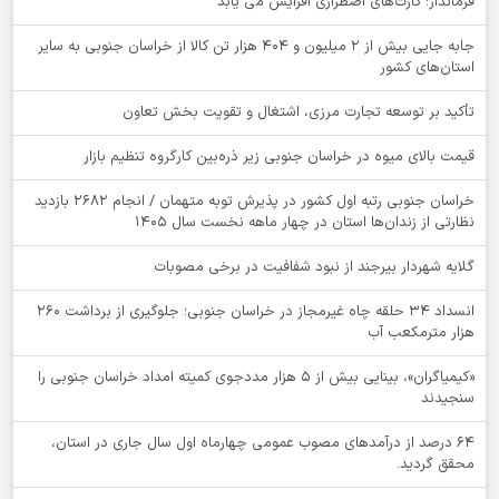
فرماندار: کارت‌های اضطراری افزایش می یابد
جابه جایی بیش از 2 میلیون و 404 هزار تن کالا از خراسان جنوبی به سایر
استان‌های کشور
تأکید بر توسعه تجارت مرزی، اشتغال و تقویت بخش تعاون
قیمت بالای میوه در خراسان جنوبی زیر ذره‌بین کارگروه تنظیم بازار
خراسان جنوبی رتبه اول کشور در پذیرش توبه متهمان / انجام ۲۶۸۲ بازدید
نظارتی از زندان‌ها استان در چهار ماهه نخست سال 1405
گلایه شهردار بیرجند از نبود شفافیت در برخی مصوبات
انسداد ۳۴ حلقه چاه غیرمجاز در خراسان جنوبی؛ جلوگیری از برداشت ۲۶۰
هزار مترمکعب آب
«کیمیاگران»، بینایی بیش از ۵ هزار مددجوی کمیته امداد خراسان جنوبی را
سنجیدند
64 درصد از درآمدهای مصوب عمومی چهارماه اول سال جاری در استان،
محقق گردید.