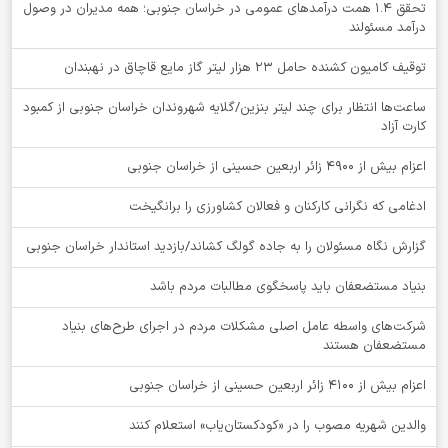
تحقق ۱.۴ همت درآمدهای عمومی در خراسان جنوبی؛ همه مدیران در وصول
درآمد مسئولند
توقيف کامیون کشنده حامل 23 هزار لیتر گاز مایع قاچاق در نهبندان
ساعت‌ها انتظار برای چند لیتر بنزین/گلایه شهروندان خراسان جنوبی از کمبود
کارت آزاد
اعزام بیش از 4900 زائر اربعین حسینی از خراسان جنوبی
ادغامی که نگرانی کارکنان و فعالان کشاورزی را برانگیخت
گزارش نگاه مسئولان را به جاده گولگ کشاند/بازدید استاندار خراسان جنوبی
بنیاد مستضعفان باید پاسخگوی مطالبات مردم باشد
شرکت‌های واسطه عامل اصلی مشکلات مردم در اجرای طرح‌های بنیاد
مستضعفان هستند
اعزام بیش از 4100 زائر اربعین حسینی از خراسان جنوبی
والدین شهریه مصوب را در «کودکستان‌یاب» استعلام کنند