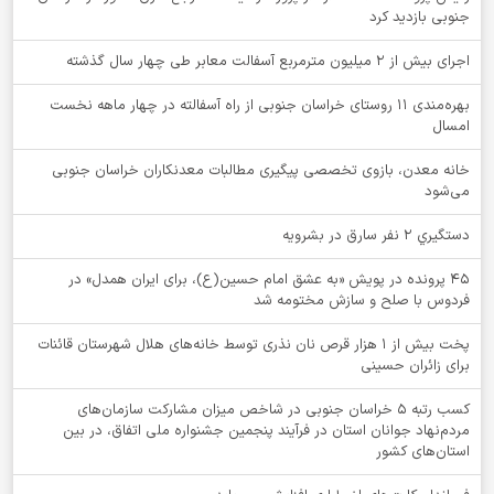
جنوبی بازدید کرد
اجرای بیش از ۲ میلیون مترمربع آسفالت معابر طی چهار سال گذشته
بهره‌مندی ۱۱ روستای خراسان جنوبی از راه آسفالته در چهار ماهه نخست
امسال
خانه معدن، بازوی تخصصی پیگیری مطالبات معدنکاران خراسان جنوبی
می‌شود
دستگيري 2 نفر سارق در بشرويه
۴۵ پرونده در پویش «به عشق امام حسین(ع)، برای ایران همدل» در
فردوس با صلح و سازش مختومه شد
پخت بیش از 1 هزار قرص نان نذری توسط خانه‌های هلال شهرستان قائنات
برای زائران حسینی
کسب رتبه ۵ خراسان جنوبی در شاخص میزان مشارکت سازمان‌های
مردم‌نهاد جوانان استان در فرآیند پنجمین جشنواره ملی اتفاق، در بین
استان‌های کشور