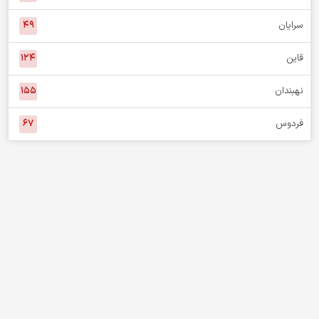
سرایان
۴۹
قاین
۱۲۴
نهبندان
۱۵۵
فردوس
۶۷
هدف اصلی پایگاه خبری نگاه خراسان جنوبی هم‌صدایی و دفاع از حقوق
آحاد مردم است. اعضای تحریریه ما به هیچ حزب و جریانی وابسته