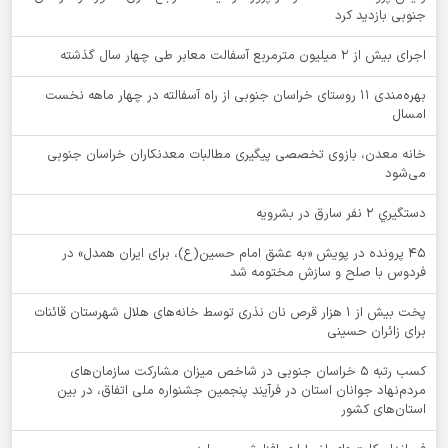
جنوبی بازدید کرد
اجرای بیش از ۲ میلیون مترمربع آسفالت معابر طی چهار سال گذشته
بهره‌مندی ۱۱ روستای خراسان جنوبی از راه آسفالته در چهار ماهه نخست
امسال
خانه معدن، بازوی تخصصی پیگیری مطالبات معدنکاران خراسان جنوبی
می‌شود
دستگيري 2 نفر سارق در بشرويه
۴۵ پرونده در پویش «به عشق امام حسین(ع)، برای ایران همدل» در
فردوس با صلح و سازش مختومه شد
پخت بیش از 1 هزار قرص نان نذری توسط خانه‌های هلال شهرستان قائنات
برای زائران حسینی
کسب رتبه ۵ خراسان جنوبی در شاخص میزان مشارکت سازمان‌های
مردم‌نهاد جوانان استان در فرآیند پنجمین جشنواره ملی اتفاق، در بین
استان‌های کشور