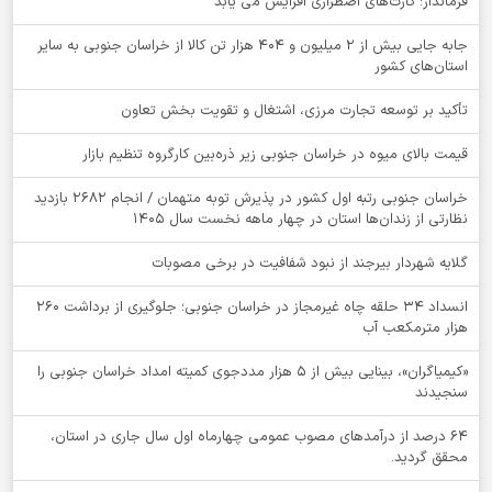
فرماندار: کارت‌های اضطراری افزایش می یابد
جابه جایی بیش از 2 میلیون و 404 هزار تن کالا از خراسان جنوبی به سایر
استان‌های کشور
تأکید بر توسعه تجارت مرزی، اشتغال و تقویت بخش تعاون
قیمت بالای میوه در خراسان جنوبی زیر ذره‌بین کارگروه تنظیم بازار
خراسان جنوبی رتبه اول کشور در پذیرش توبه متهمان / انجام ۲۶۸۲ بازدید
نظارتی از زندان‌ها استان در چهار ماهه نخست سال 1405
گلایه شهردار بیرجند از نبود شفافیت در برخی مصوبات
انسداد ۳۴ حلقه چاه غیرمجاز در خراسان جنوبی؛ جلوگیری از برداشت ۲۶۰
هزار مترمکعب آب
«کیمیاگران»، بینایی بیش از ۵ هزار مددجوی کمیته امداد خراسان جنوبی را
سنجیدند
64 درصد از درآمدهای مصوب عمومی چهارماه اول سال جاری در استان،
محقق گردید.