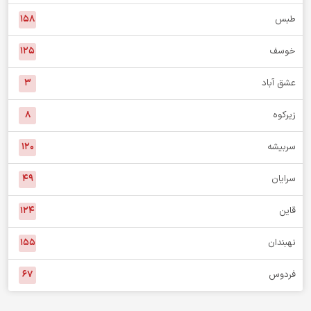
خبر استان
درمیان
۷۶
بشرویه
۵۷
بیرجند
۱,۰۱۳
طبس
۱۵۸
خوسف
۱۲۵
عشق آباد
۳
زیرکوه
۸
سربیشه
۱۲۰
سرایان
۴۹