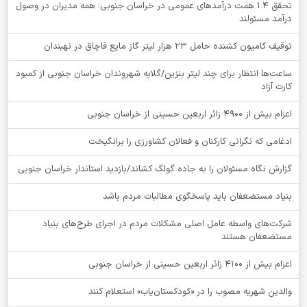
تحقق ۱.۴ همت درآمدهای عمومی در خراسان جنوبی؛ همه مدیران در وصول
درآمد مسئولند
توقيف کامیون کشنده حامل 23 هزار لیتر گاز مایع قاچاق در نهبندان
ساعت‌ها انتظار برای چند لیتر بنزین/گلایه شهروندان خراسان جنوبی از کمبود
کارت آزاد
اعزام بیش از 4900 زائر اربعین حسینی از خراسان جنوبی
ادغامی که نگرانی کارکنان و فعالان کشاورزی را برانگیخت
گزارش نگاه مسئولان را به جاده گولگ کشاند/بازدید استاندار خراسان جنوبی
بنیاد مستضعفان باید پاسخگوی مطالبات مردم باشد
شرکت‌های واسطه عامل اصلی مشکلات مردم در اجرای طرح‌های بنیاد
مستضعفان هستند
اعزام بیش از 4100 زائر اربعین حسینی از خراسان جنوبی
والدین شهریه مصوب را در «کودکستان‌یاب» استعلام کنند