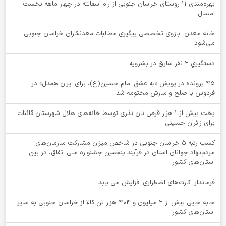
بهره‌مندی ۱۱ روستای خراسان جنوبی از راه آسفالته در چهار ماهه نخست
امسال
خانه معدن، بازوی تخصصی پیگیری مطالبات معدنکاران خراسان جنوبی
می‌شود
دستگيري 2 نفر سارق در بشرويه
۴۵ پرونده در پویش «به عشق امام حسین(ع)، برای ایران همدل» در
فردوس با صلح و سازش مختومه شد
پخت بیش از 1 هزار قرص نان نذری توسط خانه‌های هلال شهرستان قائنات
برای زائران حسینی
کسب رتبه ۵ خراسان جنوبی در شاخص میزان مشارکت سازمان‌های
مردم‌نهاد جوانان استان در فرآیند پنجمین جشنواره ملی اتفاق، در بین
استان‌های کشور
فرماندار: کارت‌های اضطراری افزایش می یابد
جابه جایی بیش از 2 میلیون و 404 هزار تن کالا از خراسان جنوبی به سایر
استان‌های کشور