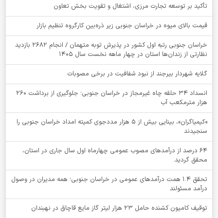
تأکید بر توسعه تجارت مرزی، اشتغال و تقویت بخش تعاون
قیمت بالای میوه در خراسان جنوبی زیر ذره‌بین کارگروه تنظیم بازار
خراسان جنوبی رتبه اول کشور در پذیرش توبه متهمان / انجام ۲۶۸۲ بازدید
نظارتی از زندان‌ها استان در چهار ماهه نخست سال 1405
گلایه شهردار بیرجند از نبود شفافیت در برخی مصوبات
انسداد ۳۴ حلقه چاه غیرمجاز در خراسان جنوبی؛ جلوگیری از برداشت ۲۶۰
هزار مترمکعب آب
«کیمیاگران»، بینایی بیش از ۵ هزار مددجوی کمیته امداد خراسان جنوبی را
سنجیدند
64 درصد از درآمدهای مصوب عمومی چهارماه اول سال جاری در استان،
محقق گردید.
تحقق ۱.۴ همت درآمدهای عمومی در خراسان جنوبی؛ همه مدیران در وصول
درآمد مسئولند
توقيف کامیون کشنده حامل 23 هزار لیتر گاز مایع قاچاق در نهبندان