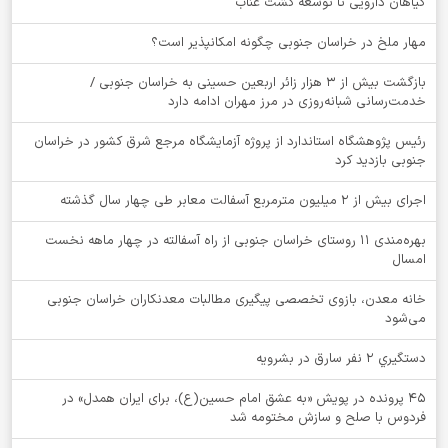
گیاهان دارویی تا توسعه کشت عناب
‌مهار ملخ در خراسان جنوبی چگونه امکانپذیر است؟
بازگشت بیش از ۳ هزار زائر اربعین حسینی به خراسان جنوبی /
خدمت‌رسانی شبانه‌روزی در مرز مهران ادامه دارد
رئیس پژوهشگاه استاندارد از پروژه آزمایشگاه مرجع شرق کشور در خراسان
جنوبی بازدید کرد
اجرای بیش از ۲ میلیون مترمربع آسفالت معابر طی چهار سال گذشته
بهره‌مندی ۱۱ روستای خراسان جنوبی از راه آسفالته در چهار ماهه نخست
امسال
خانه معدن، بازوی تخصصی پیگیری مطالبات معدنکاران خراسان جنوبی
می‌شود
دستگيري 2 نفر سارق در بشرويه
۴۵ پرونده در پویش «به عشق امام حسین(ع)، برای ایران همدل» در
فردوس با صلح و سازش مختومه شد