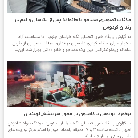
ملاقات تصویری مددجو با خانواده پس از یک‌سال و نیم در
زندان فردوس
به گزارش پایگاه خبری تحلیلی نگاه خراسان جنوبی، با مساعدت آزاد
دادیار اجرای احکام کیفری دادسرای نهبندان، ملاقات تصویری از طریق
سامانه ویدئوکنفرانس بین یک مددجو و خانواده‌اش برقرار شد. این...
برخورد اتوبوس با کامیون در محور سربیشه_نهبندان
به گزارش پایگاه خبری تحلیلی نگاه خراسان‌ جنوبی؛ سرهنگ جواد شاهزهي
اظهار داشت: ساعت 3 و 17 دقيقه بامداد امروز با اعلام مركز فوريت هاي
پليسي مبني بر وقوع حادثه...