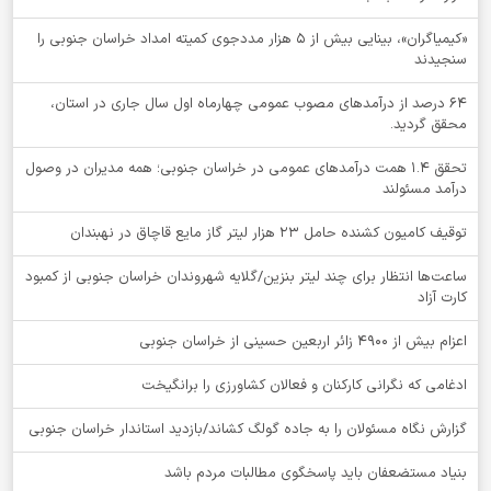
«کیمیاگران»، بینایی بیش از ۵ هزار مددجوی کمیته امداد خراسان جنوبی را
سنجیدند
64 درصد از درآمدهای مصوب عمومی چهارماه اول سال جاری در استان،
محقق گردید.
تحقق ۱.۴ همت درآمدهای عمومی در خراسان جنوبی؛ همه مدیران در وصول
درآمد مسئولند
توقيف کامیون کشنده حامل 23 هزار لیتر گاز مایع قاچاق در نهبندان
ساعت‌ها انتظار برای چند لیتر بنزین/گلایه شهروندان خراسان جنوبی از کمبود
کارت آزاد
اعزام بیش از 4900 زائر اربعین حسینی از خراسان جنوبی
ادغامی که نگرانی کارکنان و فعالان کشاورزی را برانگیخت
گزارش نگاه مسئولان را به جاده گولگ کشاند/بازدید استاندار خراسان جنوبی
بنیاد مستضعفان باید پاسخگوی مطالبات مردم باشد