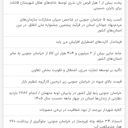
پخت بیش از 1 هزار قرص نان نذری توسط خانه‌های هلال شهرستان قائنات
برای زائران حسینی
کسب رتبه ۵ خراسان جنوبی در شاخص میزان مشارکت سازمان‌های
مردم‌نهاد جوانان استان در فرآیند پنجمین جشنواره ملی اتفاق، در بین
استان‌های کشور
فرماندار: کارت‌های اضطراری افزایش می یابد
جابه جایی بیش از 2 میلیون و 404 هزار تن کالا از خراسان جنوبی به سایر
استان‌های کشور
تأکید بر توسعه تجارت مرزی، اشتغال و تقویت بخش تعاون
قیمت بالای میوه در خراسان جنوبی زیر ذره‌بین کارگروه تنظیم بازار
خراسان جنوبی رتبه اول کشور در پذیرش توبه متهمان / انجام ۲۶۸۲ بازدید
نظارتی از زندان‌ها استان در چهار ماهه نخست سال 1405
گلایه شهردار بیرجند از نبود شفافیت در برخی مصوبات
انسداد ۳۴ حلقه چاه غیرمجاز در خراسان جنوبی؛ جلوگیری از برداشت ۲۶۰
هزار مترمکعب آب