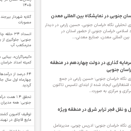
1405
ان جنوبی در نمایشگاه بین المللی معدن
گلایه شهردار بیرجند
مصوبات
ی تحلیلی نگاه خراسان‌ جنوبی، حسین زارعی در دیدار
اد اسلامی خراسان جنوبی از حضور استان در
انسداد ۳۴ ح
بین المللی معدن، صنایع معدنی،...
مترمکعب آب
کمیته امداد خراسان 
1پروژه سرمایه گذاری در دولت چهاردهم در منطقه
اسان جنوبی
64 درصد از درآم
ری نگاه خراسان جنوبی؛ حسین زارعی در جمع
چهارماه اول سال جا
به اشتغالزایی ایجاد شده از ابتدای تاسیس تاکنون
گردید.
کزی و مرکزی به صورت...
تحقق ۱.۴ هم
جنوبی؛ همه مدیران 
 و نقل فجر ترابر شرق در منطقه ویژه
مایع قاچاق در نهبند
ری نگاه خراسان جنوبی؛ ادریس چوبی، مدیرعامل