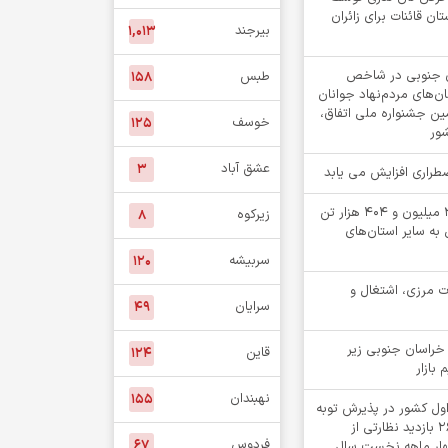
ن قائنات برای زائران
بیرجند
۱,۰۱۳
۵ خراسان جنوبی در شاخص
طبس
۱۵۸
‌های مردم‌نهاد جوانان
مین جشنواره ملی اتفاق،
خوسف
۱۲۵
شور
عشق آباد
۳
اضطراری افزایش می یابد
جابه جایی بیش از 2 میلیون و 404 هزار تن
زیرکوه
۸
 به سایر استان‌های
سربیشه
۱۲۰
ت مرزی، اشتغال و
سرایان
۴۹
خراسان جنوبی زیر
قاین
۱۲۴
 بازار
نهبندان
۱۵۵
اول کشور در پذیرش توبه
متهمان / انجام ۲۶۸۲ بازدید نظارتی از
فردوس
۶۷
چهار ماهه نخست سال