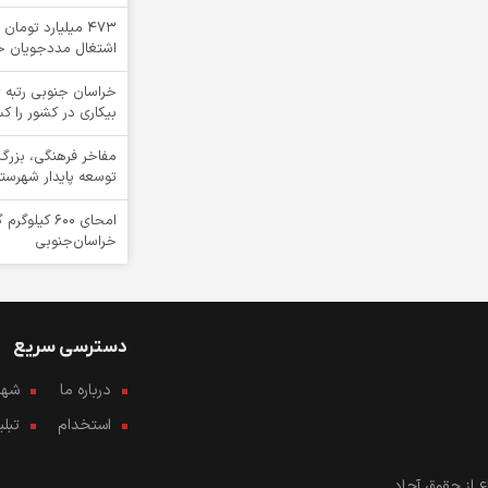
۴۷۳ میلیارد توما
اشتغال مددجویان خ
خراسان جنوبی رتبه ی
بیکاری در کشور را ک
مفاخر فرهنگی، بزرگ
توسعه پایدار شهرست
امحای ۶۰۰ ک
خراسان‌جنوبی
دسترسی سریع
درباره ما
شهرو
استخدام
تبل
 از حقوق آحاد