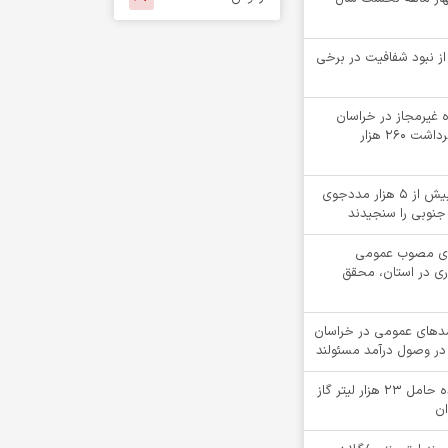
 از نبود شفافیت در برخی
لقه چاه غیرمجاز در خراسان
جنوبی؛ جلوگیری از برداشت ۲۶۰ هزار
«کیمیاگران»، بینایی بیش از ۵ هزار مددجوی
جنوبی را سنجیدند
دهای مصوب عمومی
ری در استان، محقق
ت درآمدهای عمومی در خراسان
در وصول درآمد مسئولند
توقيف کامیون کشنده حامل 23 هزار لیتر گاز
ان