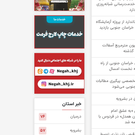
خدمت‌رسانی شبانه‌روزی
ارد
دارد از پروژه آزمایشگاه
راسان جنوبی بازدید
یش از ۲ میلیون مترمربع آسفالت
 گذشته
۱ روستای خراسان جنوبی از راه
هه نخست امسال
تخصصی پیگیری مطالبات
جنوبی می‌شود
خبر استان
ش «به عشق امام
ن همدل» در فردوس با
درمیان
۷۶
ه شد
بشرویه
۵۷
 از 1 هزار قرص نان نذری توسط