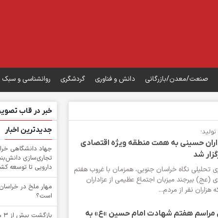
صنعت/معدن/بازرگانی
دانش و فناوری
گردشگری
روانشناسی و سبک 
خبر در قاب تصویر
جدیدترین اخبار
تولید؛
داران حسینی به همت منطقه ویژه اقتصادی
جهاد دانشگاهی خرا
گزار شد
تجاری‌سازی دانش‌بنی
دارویی تا توسعه کش
ری تحلیلی نگاه خراسان جنوبی، همزمان با غروب هفتم
(عج) بیرجند میزبان اجتماع عظیمی از عزاداران
‌مهار ملخ در خراسان
هزاران نفر از مردم...
است؟
مراسم هفتم شهادت امام حسین »ع» به
باز