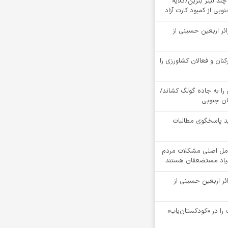
چند لیتر بنزین/گلایه
بی از کمبود کارت آزاد
ام بیش از 4900 زائر اربعین حسینی از
کنان و فعالان کشاورزی را
را به جاده گولگ کشاند/
سان جنوبی
د پاسخگوی مطالبات
مل اصلی مشکلات مردم
نیاد مستضعفان هستند
ام بیش از 4100 زائر اربعین حسینی از
را در «کودکستان‌یاب»