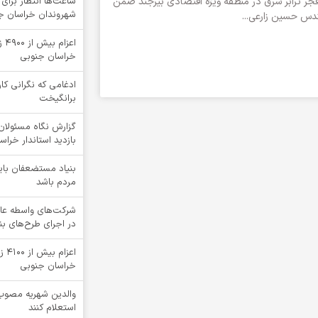
ر ترابر شرق در منطقه ویژه اقتصادی بیرجند ضمن
ساعت‌ها انتظار برای 
شهروندان خراسان جنو
ندس حسین زارعی...
اعز
خراسان جنوبی
ادغامی که نگرانی کار
برانگیخت
گزارش نگاه مسئولان 
بازدید استاندار خرا
بنیاد مستضعفان بای
مردم باشد
شرکت‌های واسطه عا
در اجرای طرح‌های ب
اعز
خراسان جنوبی
والدین شهریه مصوب 
استعلام کنند