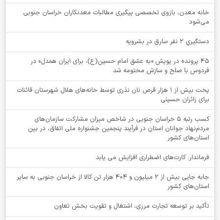
خانه معدن، بازوی تخصصی پیگیری مطالبات معدنکاران خراسان جنوبی
می‌شود
دستگيري 2 نفر سارق در بشرويه
۴۵ پرونده در پویش «به عشق امام حسین(ع)، برای ایران همدل» در
فردوس با صلح و سازش مختومه شد
پخت بیش از 1 هزار قرص نان نذری توسط خانه‌های هلال شهرستان قائنات
برای زائران حسینی
کسب رتبه ۵ خراسان جنوبی در شاخص میزان مشارکت سازمان‌های
مردم‌نهاد جوانان استان در فرآیند پنجمین جشنواره ملی اتفاق، در بین
استان‌های کشور
فرماندار: کارت‌های اضطراری افزایش می یابد
جابه جایی بیش از 2 میلیون و 404 هزار تن کالا از خراسان جنوبی به سایر
استان‌های کشور
تأکید بر توسعه تجارت مرزی، اشتغال و تقویت بخش تعاون