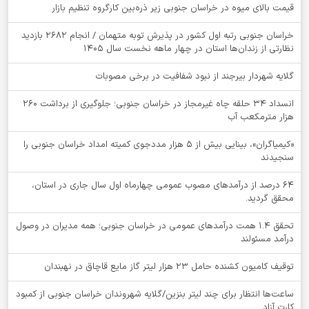
قیمت بالای میوه در خراسان جنوبی زیر ذره‌بین کارگروه تنظیم بازار
خراسان جنوبی رتبه اول کشور در پذیرش توبه متهمان / انجام ۲۶۸۲ بازدید
نظارتی از زندان‌ها استان در چهار ماهه نخست سال 1405
گلایه شهردار بیرجند از نبود شفافیت در برخی مصوبات
انسداد ۳۴ حلقه چاه غیرمجاز در خراسان جنوبی؛ جلوگیری از برداشت ۲۶۰
هزار مترمکعب آب
«کیمیاگران»، بینایی بیش از ۵ هزار مددجوی کمیته امداد خراسان جنوبی را
سنجیدند
64 درصد از درآمدهای مصوب عمومی چهارماه اول سال جاری در استان،
محقق گردید.
تحقق ۱.۴ همت درآمدهای عمومی در خراسان جنوبی؛ همه مدیران در وصول
درآمد مسئولند
توقيف کامیون کشنده حامل 23 هزار لیتر گاز مایع قاچاق در نهبندان
ساعت‌ها انتظار برای چند لیتر بنزین/گلایه شهروندان خراسان جنوبی از کمبود
کارت آزاد