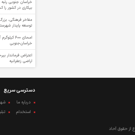
خراسان جنوبی رتبه ی
بیکاری در کشور را ک
مفاخر فرهنگی، بزرگ
توسعه پایدار شهرست
امحای ۶۰۰ ک
خراسان‌جنوبی
اعتراض فرماندار بیرج
اراضی زعفرانیه
دسترسی سریع
درباره ما
شهرو
استخدام
تبل
 از حقوق آحاد