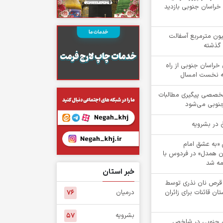
راسان جنوبی بازدید
یش از ۲ میلیون مترمربع آسفالت
 گذشته
۱ روستای خراسان جنوبی از راه
هه نخست امسال
تخصصی پیگیری مطالبات
جنوبی می‌شود
ش «به عشق امام
ن همدل» در فردوس با
ه شد
خبر استان
 از 1 هزار قرص نان نذری توسط
ن قائنات برای زائران
درمیان
۷۶
بشرویه
۵۷
۵ خراسان جنوبی در شاخص