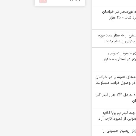
لقه چاه غیرمجاز در خراسان
جنوبی؛ جلوگیری از برداشت ۲۶۰ هزار
«کیمیاگران»، بینایی بیش از ۵ هزار مددجوی
جنوبی را سنجیدند
دهای مصوب عمومی
ری در استان، محقق
ت درآمدهای عمومی در خراسان
در وصول درآمد مسئولند
توقيف کامیون کشنده حامل 23 هزار لیتر گاز
ان
چند لیتر بنزین/گلایه
بی از کمبود کارت آزاد
ام بیش از 4900 زائر اربعین حسینی از