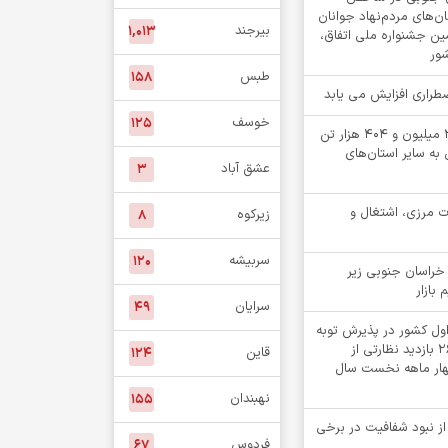
‌های مردم‌نهاد جوانان
بیرجند
۱,۰۱۳
مین جشنواره ملی اتفاق،
شور
طبس
۱۵۸
اضطراری افزایش می یابد
خوسف
۱۲۵
جابه جایی بیش از 2 میلیون و 404 هزار تن
 به سایر استان‌های
عشق آباد
۳
ت مرزی، اشتغال و
زیرکوه
۸
سربیشه
۱۲۰
خراسان جنوبی زیر
 بازار
سرایان
۴۹
اول کشور در پذیرش توبه
متهمان / انجام ۲۶۸۲ بازدید نظارتی از
قاین
۱۲۴
چهار ماهه نخست سال
نهبندان
۱۵۵
 از نبود شفافیت در برخی
فردوس
۶۷