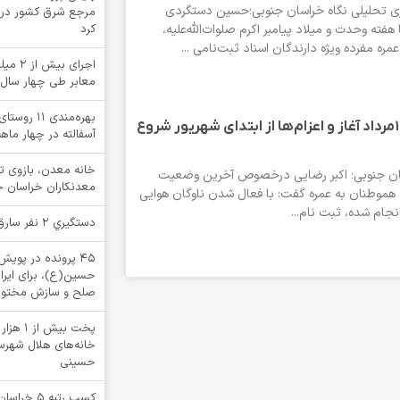
بری تحلیلی نگاه خراسان جنوبی؛حسین دستگردی
مرجع شرق کشور در خ
هفته وحدت و میلاد پیامبر اکرم صلوات‌الله‌علیه،
کرد
مره مفرده ویژه دارندگان اسناد ثبت‌نامی ...
اجرای ب
معابر طی چهار سال
بهره‌مندی ۱
ثبت نام “عمره” ۱۱مرداد آغاز و اعزام‌ها از ابتدای شهریور شروع
آسفالته در چهار ما
خانه معدن، بازوی 
سان جنوبی؛ اکبر رضایی درخصوص آخرین وضعیت
معدنکاران خراسان 
ی هموطنان به عمره گفت: با فعال شدن ناوگان هوایی
انجام شده، ثبت نام...
دستگيري 2 نفر سارق در بشرويه
۴۵ پرونده در پوی
حسین(ع)، برای ایرا
صلح و سازش مختوم
پخت بیش
خانه‌های هلال شهرستا
حسینی
کسب رتبه 