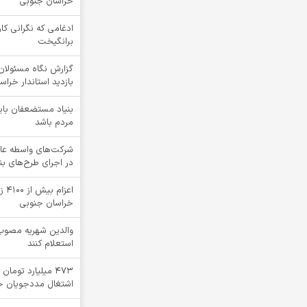
خراسان جنوبی
ادغامی که نگرانی کار
برانگیخت
گزارش نگاه مسئولان 
بازدید استاندار خرا
بنیاد مستضعفان بای
مردم باشد
شرکت‌های واسطه عا
در اجرای طرح‌های ب
اعز
خراسان جنوبی
والدین شهریه مصوب 
استعلام کنند
۴۷۳ میلیارد توما
اشتغال مددجویان خ