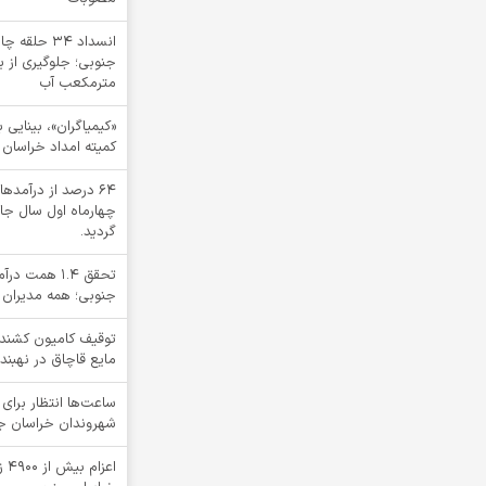
انسداد ۳۴ ح
مترمکعب آب
کمیته امداد خراسان 
64 درصد از درآم
چهارماه اول سال جا
گردید.
تحقق ۱.۴ هم
جنوبی؛ همه مدیران 
مایع قاچاق در نهبند
ساعت‌ها انتظار برای 
شهروندان خراسان جنو
اعز