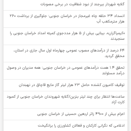
گلایه شهردار بیرجند از نبود شفافیت در برخی مصوبات
انسداد ۳۴ حلقه چاه غیرمجاز در خراسان جنوبی؛ جلوگیری از برداشت ۲۶۰
هزار مترمکعب آب
«کیمیاگران»، بینایی بیش از ۵ هزار مددجوی کمیته امداد خراسان جنوبی را
سنجیدند
64 درصد از درآمدهای مصوب عمومی چهارماه اول سال جاری در استان،
محقق گردید.
تحقق ۱.۴ همت درآمدهای عمومی در خراسان جنوبی؛ همه مدیران در وصول
درآمد مسئولند
توقيف کامیون کشنده حامل 23 هزار لیتر گاز مایع قاچاق در نهبندان
ساعت‌ها انتظار برای چند لیتر بنزین/گلایه شهروندان خراسان جنوبی از کمبود
کارت آزاد
اعزام بیش از 4900 زائر اربعین حسینی از خراسان جنوبی
ادغامی که نگرانی کارکنان و فعالان کشاورزی را برانگیخت