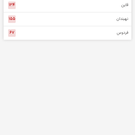
قاین
۱۲۴
نهبندان
۱۵۵
فردوس
۶۷
هدف اصلی پایگاه خبری نگاه خراسان جنوبی هم‌صدایی و دفاع از حقوق
آحاد مردم است. اعضای تحریریه ما به هیچ حزب و جریانی وابسته
نیستند و در هیچ دولتی، چه اصلاح‌طلب، چه اصولگرا و چه اعتدالگرا،