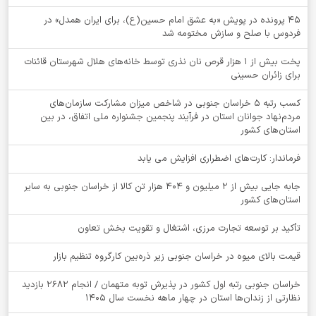
۴۵ پرونده در پویش «به عشق امام حسین(ع)، برای ایران همدل» در
فردوس با صلح و سازش مختومه شد
پخت بیش از 1 هزار قرص نان نذری توسط خانه‌های هلال شهرستان قائنات
برای زائران حسینی
کسب رتبه ۵ خراسان جنوبی در شاخص میزان مشارکت سازمان‌های
مردم‌نهاد جوانان استان در فرآیند پنجمین جشنواره ملی اتفاق، در بین
استان‌های کشور
فرماندار: کارت‌های اضطراری افزایش می یابد
جابه جایی بیش از 2 میلیون و 404 هزار تن کالا از خراسان جنوبی به سایر
استان‌های کشور
تأکید بر توسعه تجارت مرزی، اشتغال و تقویت بخش تعاون
قیمت بالای میوه در خراسان جنوبی زیر ذره‌بین کارگروه تنظیم بازار
خراسان جنوبی رتبه اول کشور در پذیرش توبه متهمان / انجام ۲۶۸۲ بازدید
نظارتی از زندان‌ها استان در چهار ماهه نخست سال 1405