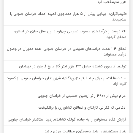
هزار مترمکعب آب
«کیمیاگران»، بینایی بیش از ۵ هزار مددجوی کمیته امداد خراسان جنوبی را
سنجیدند
64 درصد از درآمدهای مصوب عمومی چهارماه اول سال جاری در استان،
محقق گردید.
تحقق ۱.۴ همت درآمدهای عمومی در خراسان جنوبی؛ همه مدیران در وصول
درآمد مسئولند
توقيف کامیون کشنده حامل 23 هزار لیتر گاز مایع قاچاق در نهبندان
ساعت‌ها انتظار برای چند لیتر بنزین/گلایه شهروندان خراسان جنوبی از کمبود
کارت آزاد
اعزام بیش از 4900 زائر اربعین حسینی از خراسان جنوبی
ادغامی که نگرانی کارکنان و فعالان کشاورزی را برانگیخت
گزارش نگاه مسئولان را به جاده گولگ کشاند/بازدید استاندار خراسان جنوبی
بنیاد مستضعفان باید پاسخگوی مطالبات مردم باشد