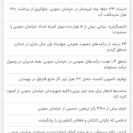
انسداد ۳۴ حلقه چاه غیرمجاز در خراسان جنوبی؛ جلوگیری از برداشت ۲۶۰
هزار مترمکعب آب
«کیمیاگران»، بینایی بیش از ۵ هزار مددجوی کمیته امداد خراسان جنوبی را
سنجیدند
64 درصد از درآمدهای مصوب عمومی چهارماه اول سال جاری در استان،
محقق گردید.
تحقق ۱.۴ همت درآمدهای عمومی در خراسان جنوبی؛ همه مدیران در وصول
درآمد مسئولند
توقيف کامیون کشنده حامل 23 هزار لیتر گاز مایع قاچاق در نهبندان
ساعت‌ها انتظار برای چند لیتر بنزین/گلایه شهروندان خراسان جنوبی از کمبود
کارت آزاد
اعزام بیش از 4900 زائر اربعین حسینی از خراسان جنوبی
ادغامی که نگرانی کارکنان و فعالان کشاورزی را برانگیخت
گزارش نگاه مسئولان را به جاده گولگ کشاند/بازدید استاندار خراسان جنوبی