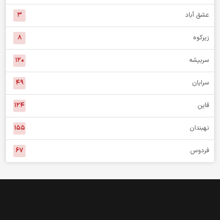
بشرویه
۵۷
بیرجند
۱,۰۱۳
طبس
۱۵۸
خوسف
۱۲۵
عشق آباد
۳
زیرکوه
۸
سربیشه
۱۲۰
سرایان
۴۹
قاین
۱۲۴
نهبندان
۱۵۵