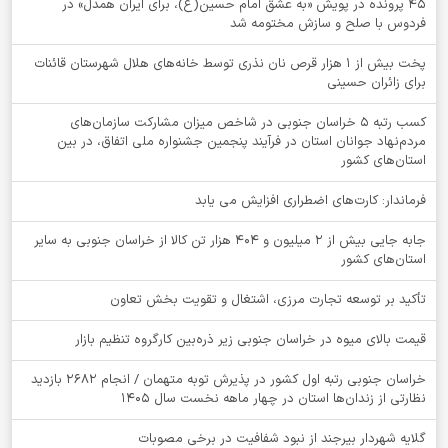
۴۵ پرونده در پویش «به عشق امام حسین(ع)، برای ایران همدل» در
فردوس با صلح و سازش مختومه شد
پخت بیش از 1 هزار قرص نان نذری توسط خانه‌های هلال شهرستان قائنات
برای زائران حسینی
کسب رتبه ۵ خراسان جنوبی در شاخص میزان مشارکت سازمان‌های
مردم‌نهاد جوانان استان در فرآیند پنجمین جشنواره ملی اتفاق، در بین
استان‌های کشور
فرماندار: کارت‌های اضطراری افزایش می یابد
جابه جایی بیش از 2 میلیون و 404 هزار تن کالا از خراسان جنوبی به سایر
استان‌های کشور
تأکید بر توسعه تجارت مرزی، اشتغال و تقویت بخش تعاون
قیمت بالای میوه در خراسان جنوبی زیر ذره‌بین کارگروه تنظیم بازار
خراسان جنوبی رتبه اول کشور در پذیرش توبه متهمان / انجام ۲۶۸۲ بازدید
نظارتی از زندان‌ها استان در چهار ماهه نخست سال 1405
گلایه شهردار بیرجند از نبود شفافیت در برخی مصوبات