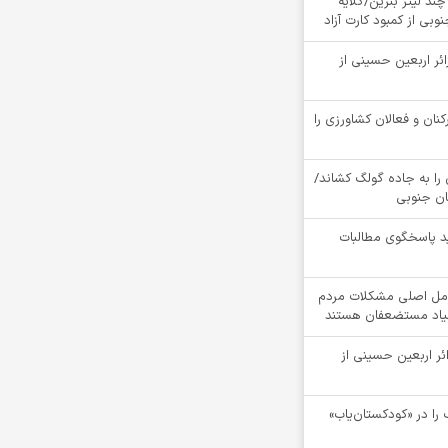
چند لیتر بنزین/گلایه
بی از کمبود کارت آزاد
ام بیش از 4900 زائر اربعین حسینی از
کنان و فعالان کشاورزی را
را به جاده گولگ کشاند/
سان جنوبی
د پاسخگوی مطالبات
مل اصلی مشکلات مردم
نیاد مستضعفان هستند
ام بیش از 4100 زائر اربعین حسینی از
را در «کودکستان‌یاب»