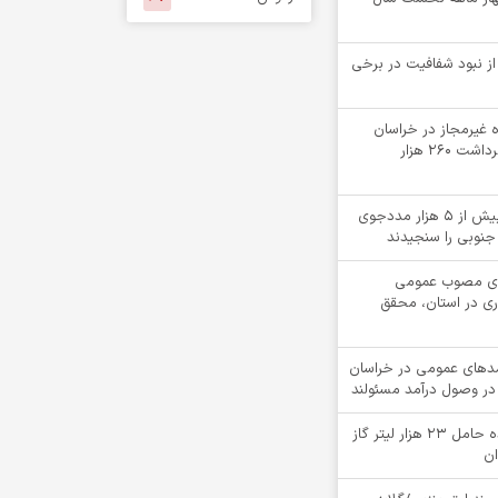
 از نبود شفافیت در برخی
لقه چاه غیرمجاز در خراسان
جنوبی؛ جلوگیری از برداشت ۲۶۰ هزار
«کیمیاگران»، بینایی بیش از ۵ هزار مددجوی
جنوبی را سنجیدند
دهای مصوب عمومی
ری در استان، محقق
ت درآمدهای عمومی در خراسان
در وصول درآمد مسئولند
توقيف کامیون کشنده حامل 23 هزار لیتر گاز
ان