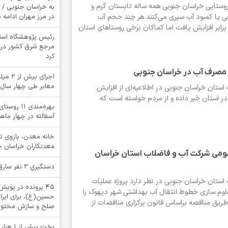
ستایی خراسان جنوبی همه ساله تابستان‌ گرم و
به خراسان جنوبی / 
عی یا کمبود آب سپری می‌کنند هر چند حجم آب
در مرز مهران ادامه د
صرفی امسال به ۲ برابر افزایش یافت اما کماکان برخی روستاهای استان
رئیس پژوهشگاه استان
مرجع شرق کشور در خ
کرد
مصرف آب در خراسان جنوبی
اجرای ب
معابر طی چهار سال
ستان خراسان جنوبی در اطلاعیه‌ای از افزایش
 استان خبر داده و از مردم خواسته است که
بهره‌مندی ۱
آسفالته در چهار ما
خانه معدن، بازوی 
معدنکاران خراسان 
ومی شرکت آب و فاضلاب استان خراسان
دستگيري 2 نفر سارق در بشرويه
ستان خراسان جنوبی در نظر دارد پروژه عملیات
۴۵ پرونده در پوی
اوم سازی خطوط انتقال آب بهداشتی شهر دیهوک را
حسین(ع)، برای ایرا
ریق مناقصه براساس قانون برگزاری مناقصات از
صلح و سازش مختوم
پخت بیش