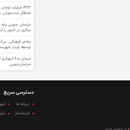
۴۷۳ میلیارد توما
اشتغال مددجویان خ
خراسان جنوبی رتبه ی
بیکاری در کشور را ک
مفاخر فرهنگی، بزرگ
توسعه پایدار شهرست
امحای ۶۰۰ ک
خراسان‌جنوبی
دسترسی سریع
درباره ما
شهرو
استخدام
تبل
 از حقوق آحاد