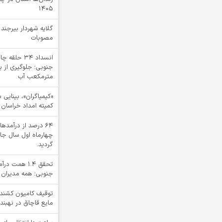
1405
گلایه شهردار بیرجند
مصوبات
انسداد ۳۴ ح
مترمکعب آب
کمیته امداد خراسان 
64 درصد از درآم
چهارماه اول سال جا
گردید.
تحقق ۱.۴ هم
جنوبی؛ همه مدیران 
مایع قاچاق در نهبند