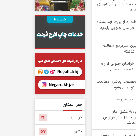
خدمت‌رسانی شبانه‌روزی
ارد
دارد از پروژه آزمایشگاه
راسان جنوبی بازدید
یش از ۲ میلیون مترمربع آسفالت
 گذشته
۱ روستای خراسان جنوبی از راه
هه نخست امسال
تخصصی پیگیری مطالبات
جنوبی می‌شود
خبر استان
ش «به عشق امام
ن همدل» در فردوس با
درمیان
۷۶
ه شد
بشرویه
۵۷
 از 1 هزار قرص نان نذری توسط