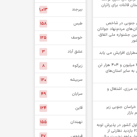
ن قائنات برای زائران
بیرجند
۱,۰۱۳
۵ خراسان جنوبی در شاخص
طبس
۱۵۸
‌های مردم‌نهاد جوانان
مین جشنواره ملی اتفاق،
خوسف
۱۲۵
شور
عشق آباد
۳
اضطراری افزایش می یابد
جابه جایی بیش از 2 میلیون و 404 هزار تن
زیرکوه
۸
 به سایر استان‌های
سربیشه
۱۲۰
ت مرزی، اشتغال و
سرایان
۴۹
خراسان جنوبی زیر
قاین
۱۲۴
 بازار
نهبندان
۱۵۵
اول کشور در پذیرش توبه
متهمان / انجام ۲۶۸۲ بازدید نظارتی از
فردوس
۶۷
چهار ماهه نخست سال