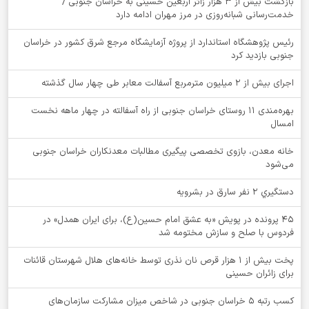
بازگشت بیش از ۳ هزار زائر اربعین حسینی به خراسان جنوبی /
خدمت‌رسانی شبانه‌روزی در مرز مهران ادامه دارد
رئیس پژوهشگاه استاندارد از پروژه آزمایشگاه مرجع شرق کشور در خراسان
جنوبی بازدید کرد
اجرای بیش از ۲ میلیون مترمربع آسفالت معابر طی چهار سال گذشته
بهره‌مندی ۱۱ روستای خراسان جنوبی از راه آسفالته در چهار ماهه نخست
امسال
خانه معدن، بازوی تخصصی پیگیری مطالبات معدنکاران خراسان جنوبی
می‌شود
دستگيري 2 نفر سارق در بشرويه
۴۵ پرونده در پویش «به عشق امام حسین(ع)، برای ایران همدل» در
فردوس با صلح و سازش مختومه شد
پخت بیش از 1 هزار قرص نان نذری توسط خانه‌های هلال شهرستان قائنات
برای زائران حسینی
کسب رتبه ۵ خراسان جنوبی در شاخص میزان مشارکت سازمان‌های