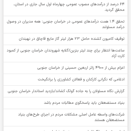
64 درصد از درآمدهای مصوب عمومی چهارماه اول سال جاری در استان،
محقق گردید.
تحقق ۱.۴ همت درآمدهای عمومی در خراسان جنوبی؛ همه مدیران در وصول
درآمد مسئولند
توقيف کامیون کشنده حامل 23 هزار لیتر گاز مایع قاچاق در نهبندان
ساعت‌ها انتظار برای چند لیتر بنزین/گلایه شهروندان خراسان جنوبی از کمبود
کارت آزاد
اعزام بیش از 4900 زائر اربعین حسینی از خراسان جنوبی
ادغامی که نگرانی کارکنان و فعالان کشاورزی را برانگیخت
گزارش نگاه مسئولان را به جاده گولگ کشاند/بازدید استاندار خراسان جنوبی
بنیاد مستضعفان باید پاسخگوی مطالبات مردم باشد
شرکت‌های واسطه عامل اصلی مشکلات مردم در اجرای طرح‌های بنیاد
مستضعفان هستند