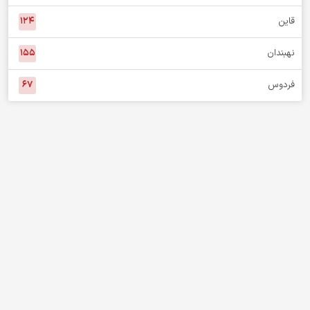
قاین
۱۲۴
نهبندان
۱۵۵
فردوس
۶۷
هدف اصلی پایگاه خبری نگاه خراسان جنوبی هم‌صدایی و دفاع از حقوق
آحاد مردم است. اعضای تحریریه ما به هیچ حزب و جریانی وابسته
نیستند و در هیچ دولتی، چه اصلاح‌طلب، چه اصولگرا و چه اعتدالگرا،
سمتی ندارند و چنین مسئولیتی را نیز نمی‌پذیرند.