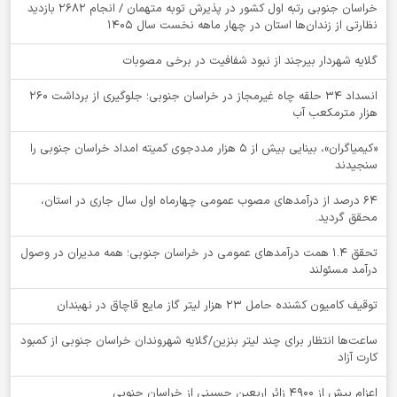
خراسان جنوبی رتبه اول کشور در پذیرش توبه متهمان / انجام ۲۶۸۲ بازدید
نظارتی از زندان‌ها استان در چهار ماهه نخست سال 1405
گلایه شهردار بیرجند از نبود شفافیت در برخی مصوبات
انسداد ۳۴ حلقه چاه غیرمجاز در خراسان جنوبی؛ جلوگیری از برداشت ۲۶۰
هزار مترمکعب آب
«کیمیاگران»، بینایی بیش از ۵ هزار مددجوی کمیته امداد خراسان جنوبی را
سنجیدند
64 درصد از درآمدهای مصوب عمومی چهارماه اول سال جاری در استان،
محقق گردید.
تحقق ۱.۴ همت درآمدهای عمومی در خراسان جنوبی؛ همه مدیران در وصول
درآمد مسئولند
توقيف کامیون کشنده حامل 23 هزار لیتر گاز مایع قاچاق در نهبندان
ساعت‌ها انتظار برای چند لیتر بنزین/گلایه شهروندان خراسان جنوبی از کمبود
کارت آزاد
اعزام بیش از 4900 زائر اربعین حسینی از خراسان جنوبی