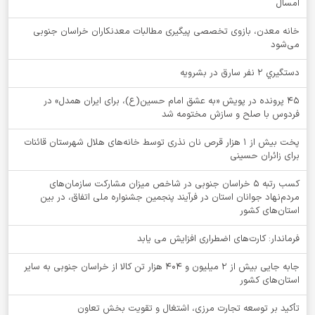
امسال
خانه معدن، بازوی تخصصی پیگیری مطالبات معدنکاران خراسان جنوبی
می‌شود
دستگيري 2 نفر سارق در بشرويه
۴۵ پرونده در پویش «به عشق امام حسین(ع)، برای ایران همدل» در
فردوس با صلح و سازش مختومه شد
پخت بیش از 1 هزار قرص نان نذری توسط خانه‌های هلال شهرستان قائنات
برای زائران حسینی
کسب رتبه ۵ خراسان جنوبی در شاخص میزان مشارکت سازمان‌های
مردم‌نهاد جوانان استان در فرآیند پنجمین جشنواره ملی اتفاق، در بین
استان‌های کشور
فرماندار: کارت‌های اضطراری افزایش می یابد
جابه جایی بیش از 2 میلیون و 404 هزار تن کالا از خراسان جنوبی به سایر
استان‌های کشور
تأکید بر توسعه تجارت مرزی، اشتغال و تقویت بخش تعاون