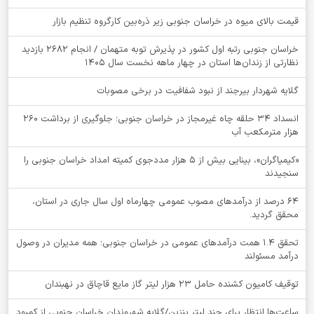
قیمت بالای میوه در خراسان جنوبی زیر ذره‌بین کارگروه تنظیم بازار
خراسان جنوبی رتبه اول کشور در پذیرش توبه متهمان / انجام ۲۶۸۲ بازدید
نظارتی از زندان‌ها استان در چهار ماهه نخست سال 1405
گلایه شهردار بیرجند از نبود شفافیت در برخی مصوبات
انسداد ۳۴ حلقه چاه غیرمجاز در خراسان جنوبی؛ جلوگیری از برداشت ۲۶۰
هزار مترمکعب آب
«کیمیاگران»، بینایی بیش از ۵ هزار مددجوی کمیته امداد خراسان جنوبی را
سنجیدند
64 درصد از درآمدهای مصوب عمومی چهارماه اول سال جاری در استان،
محقق گردید.
تحقق ۱.۴ همت درآمدهای عمومی در خراسان جنوبی؛ همه مدیران در وصول
درآمد مسئولند
توقيف کامیون کشنده حامل 23 هزار لیتر گاز مایع قاچاق در نهبندان
ساعت‌ها انتظار برای چند لیتر بنزین/گلایه شهروندان خراسان جنوبی از کمبود