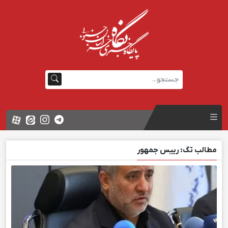
مطالب تگ: رییس جمهور