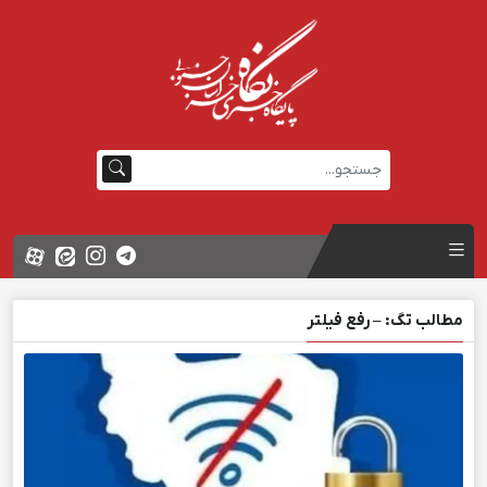
مطالب تگ: – رفع فیلتر