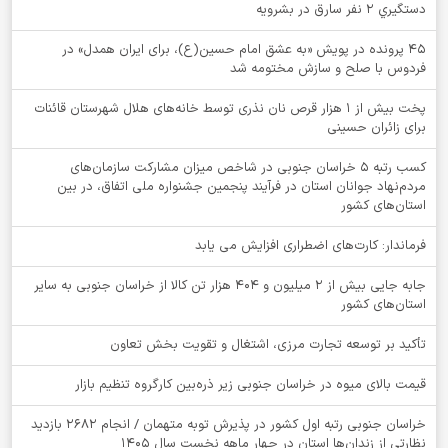
دستگيري 2 نفر سارق در بشرويه
۴۵ پرونده در پویش «به عشق امام حسین(ع)، برای ایران همدل» در
فردوس با صلح و سازش مختومه شد
پخت بیش از 1 هزار قرص نان نذری توسط خانه‌های هلال شهرستان قائنات
برای زائران حسینی
کسب رتبه ۵ خراسان جنوبی در شاخص میزان مشارکت سازمان‌های
مردم‌نهاد جوانان استان در فرآیند پنجمین جشنواره ملی اتفاق، در بین
استان‌های کشور
فرماندار: کارت‌های اضطراری افزایش می یابد
جابه جایی بیش از 2 میلیون و 404 هزار تن کالا از خراسان جنوبی به سایر
استان‌های کشور
تأکید بر توسعه تجارت مرزی، اشتغال و تقویت بخش تعاون
قیمت بالای میوه در خراسان جنوبی زیر ذره‌بین کارگروه تنظیم بازار
خراسان جنوبی رتبه اول کشور در پذیرش توبه متهمان / انجام ۲۶۸۲ بازدید
نظارتی از زندان‌ها استان در چهار ماهه نخست سال 1405