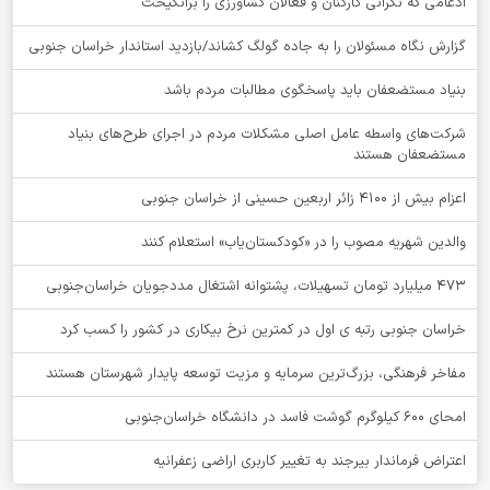
ادغامی که نگرانی کارکنان و فعالان کشاورزی را برانگیخت
گزارش نگاه مسئولان را به جاده گولگ کشاند/بازدید استاندار خراسان جنوبی
بنیاد مستضعفان باید پاسخگوی مطالبات مردم باشد
شرکت‌های واسطه عامل اصلی مشکلات مردم در اجرای طرح‌های بنیاد
مستضعفان هستند
اعزام بیش از 4100 زائر اربعین حسینی از خراسان جنوبی
والدین شهریه مصوب را در «کودکستان‌یاب» استعلام کنند
۴۷۳ میلیارد تومان تسهیلات، پشتوانه اشتغال مددجویان خراسان‌جنوبی
خراسان جنوبی رتبه ی اول در کمترین نرخ بیکاری در کشور را کسب کرد
مفاخر فرهنگی، بزرگ‌ترین سرمایه و مزیت توسعه پایدار شهرستان هستند
امحای ۶۰۰ کیلوگرم گوشت فاسد در دانشگاه خراسان‌جنوبی
اعتراض فرماندار بیرجند به تغییر کاربری اراضی زعفرانیه