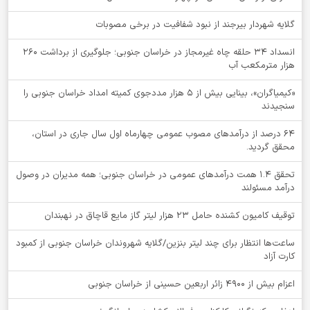
گلایه شهردار بیرجند از نبود شفافیت در برخی مصوبات
انسداد ۳۴ حلقه چاه غیرمجاز در خراسان جنوبی؛ جلوگیری از برداشت ۲۶۰
هزار مترمکعب آب
«کیمیاگران»، بینایی بیش از ۵ هزار مددجوی کمیته امداد خراسان جنوبی را
سنجیدند
64 درصد از درآمدهای مصوب عمومی چهارماه اول سال جاری در استان،
محقق گردید.
تحقق ۱.۴ همت درآمدهای عمومی در خراسان جنوبی؛ همه مدیران در وصول
درآمد مسئولند
توقيف کامیون کشنده حامل 23 هزار لیتر گاز مایع قاچاق در نهبندان
ساعت‌ها انتظار برای چند لیتر بنزین/گلایه شهروندان خراسان جنوبی از کمبود
کارت آزاد
اعزام بیش از 4900 زائر اربعین حسینی از خراسان جنوبی