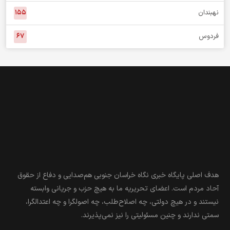
خبر استان
درمیان
۷۶
بشرویه
۵۷
بیرجند
۱,۰۱۳
طبس
۱۵۸
خوسف
۱۲۵
عشق آباد
۳
زیرکوه
۸
سربیشه
۱۲۰
سرایان
۴۹