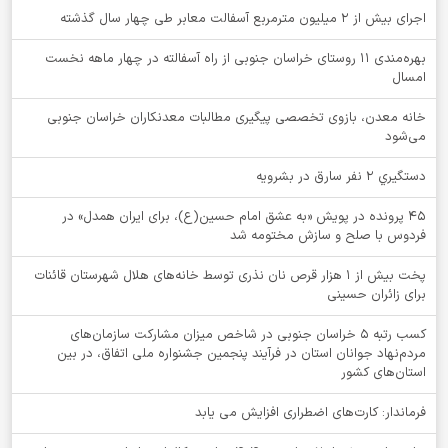
اجرای بیش از ۲ میلیون مترمربع آسفالت معابر طی چهار سال گذشته
بهره‌مندی ۱۱ روستای خراسان جنوبی از راه آسفالته در چهار ماهه نخست
امسال
خانه معدن، بازوی تخصصی پیگیری مطالبات معدنکاران خراسان جنوبی
می‌شود
دستگيري 2 نفر سارق در بشرويه
۴۵ پرونده در پویش «به عشق امام حسین(ع)، برای ایران همدل» در
فردوس با صلح و سازش مختومه شد
پخت بیش از 1 هزار قرص نان نذری توسط خانه‌های هلال شهرستان قائنات
برای زائران حسینی
کسب رتبه ۵ خراسان جنوبی در شاخص میزان مشارکت سازمان‌های
مردم‌نهاد جوانان استان در فرآیند پنجمین جشنواره ملی اتفاق، در بین
استان‌های کشور
فرماندار: کارت‌های اضطراری افزایش می یابد