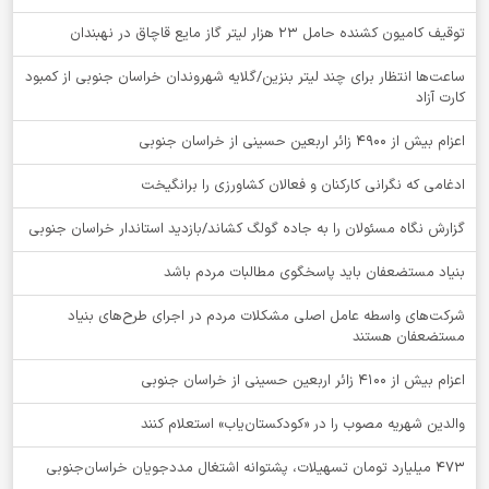
توقيف کامیون کشنده حامل 23 هزار لیتر گاز مایع قاچاق در نهبندان
ساعت‌ها انتظار برای چند لیتر بنزین/گلایه شهروندان خراسان جنوبی از کمبود
کارت آزاد
اعزام بیش از 4900 زائر اربعین حسینی از خراسان جنوبی
ادغامی که نگرانی کارکنان و فعالان کشاورزی را برانگیخت
گزارش نگاه مسئولان را به جاده گولگ کشاند/بازدید استاندار خراسان جنوبی
بنیاد مستضعفان باید پاسخگوی مطالبات مردم باشد
شرکت‌های واسطه عامل اصلی مشکلات مردم در اجرای طرح‌های بنیاد
مستضعفان هستند
اعزام بیش از 4100 زائر اربعین حسینی از خراسان جنوبی
والدین شهریه مصوب را در «کودکستان‌یاب» استعلام کنند
۴۷۳ میلیارد تومان تسهیلات، پشتوانه اشتغال مددجویان خراسان‌جنوبی