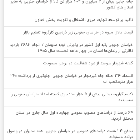
جابه جایی بیش از 2 میلیون و 404 هزار تن کالا از خراسان جنوبی به سایر
استان‌های کشور
تأکید بر توسعه تجارت مرزی، اشتغال و تقویت بخش تعاون
قیمت بالای میوه در خراسان جنوبی زیر ذره‌بین کارگروه تنظیم بازار
خراسان جنوبی رتبه اول کشور در پذیرش توبه متهمان / انجام ۲۶۸۲ بازدید
نظارتی از زندان‌ها استان در چهار ماهه نخست سال 1405
گلایه شهردار بیرجند از نبود شفافیت در برخی مصوبات
انسداد ۳۴ حلقه چاه غیرمجاز در خراسان جنوبی؛ جلوگیری از برداشت ۲۶۰
هزار مترمکعب آب
«کیمیاگران»، بینایی بیش از ۵ هزار مددجوی کمیته امداد خراسان جنوبی را
سنجیدند
64 درصد از درآمدهای مصوب عمومی چهارماه اول سال جاری در استان،
محقق گردید.
تحقق ۱.۴ همت درآمدهای عمومی در خراسان جنوبی؛ همه مدیران در وصول
درآمد مسئولند