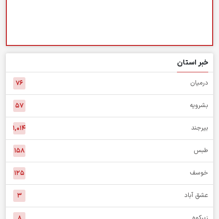
خبر استان
درمیان
۷۶
بشرویه
۵۷
بیرجند
۱,۰۱۴
طبس
۱۵۸
خوسف
۱۲۵
عشق آباد
۳
زیرکوه
۸