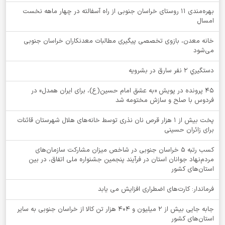
بهره‌مندی ۱۱ روستای خراسان جنوبی از راه آسفالته در چهار ماهه نخست
امسال
خانه معدن، بازوی تخصصی پیگیری مطالبات معدنکاران خراسان جنوبی
می‌شود
دستگيري 2 نفر سارق در بشرويه
۴۵ پرونده در پویش «به عشق امام حسین(ع)، برای ایران همدل» در
فردوس با صلح و سازش مختومه شد
پخت بیش از 1 هزار قرص نان نذری توسط خانه‌های هلال شهرستان قائنات
برای زائران حسینی
کسب رتبه ۵ خراسان جنوبی در شاخص میزان مشارکت سازمان‌های
مردم‌نهاد جوانان استان در فرآیند پنجمین جشنواره ملی اتفاق، در بین
استان‌های کشور
فرماندار: کارت‌های اضطراری افزایش می یابد
جابه جایی بیش از 2 میلیون و 404 هزار تن کالا از خراسان جنوبی به سایر
استان‌های کشور