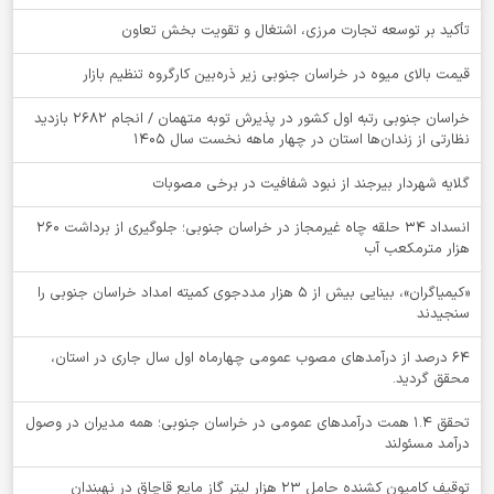
تأکید بر توسعه تجارت مرزی، اشتغال و تقویت بخش تعاون
قیمت بالای میوه در خراسان جنوبی زیر ذره‌بین کارگروه تنظیم بازار
خراسان جنوبی رتبه اول کشور در پذیرش توبه متهمان / انجام ۲۶۸۲ بازدید
نظارتی از زندان‌ها استان در چهار ماهه نخست سال 1405
گلایه شهردار بیرجند از نبود شفافیت در برخی مصوبات
انسداد ۳۴ حلقه چاه غیرمجاز در خراسان جنوبی؛ جلوگیری از برداشت ۲۶۰
هزار مترمکعب آب
«کیمیاگران»، بینایی بیش از ۵ هزار مددجوی کمیته امداد خراسان جنوبی را
سنجیدند
64 درصد از درآمدهای مصوب عمومی چهارماه اول سال جاری در استان،
محقق گردید.
تحقق ۱.۴ همت درآمدهای عمومی در خراسان جنوبی؛ همه مدیران در وصول
درآمد مسئولند
توقيف کامیون کشنده حامل 23 هزار لیتر گاز مایع قاچاق در نهبندان