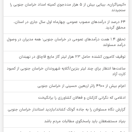
«کیمیاگران»، بینایی بیش از ۵ هزار مددجوی کمیته امداد خراسان جنوبی را
سنجیدند
64 درصد از درآمدهای مصوب عمومی چهارماه اول سال جاری در استان،
محقق گردید.
تحقق ۱.۴ همت درآمدهای عمومی در خراسان جنوبی؛ همه مدیران در وصول
درآمد مسئولند
توقيف کامیون کشنده حامل 23 هزار لیتر گاز مایع قاچاق در نهبندان
ساعت‌ها انتظار برای چند لیتر بنزین/گلایه شهروندان خراسان جنوبی از کمبود
کارت آزاد
اعزام بیش از 4900 زائر اربعین حسینی از خراسان جنوبی
ادغامی که نگرانی کارکنان و فعالان کشاورزی را برانگیخت
گزارش نگاه مسئولان را به جاده گولگ کشاند/بازدید استاندار خراسان جنوبی
بنیاد مستضعفان باید پاسخگوی مطالبات مردم باشد