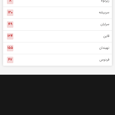
خبر استان
درمیان
۷۶
بشرویه
۵۷
بیرجند
۱,۰۱۳
طبس
۱۵۸
خوسف
۱۲۵
عشق آباد
۳
زیرکوه
۸
سربیشه
۱۲۰