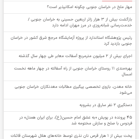
‌مهار ملخ در خراسان جنوبی چگونه امکانپذیر است؟
بازگشت بیش از ۳ هزار زائر اربعین حسینی به خراسان جنوبی /
خدمت‌رسانی شبانه‌روزی در مرز مهران ادامه دارد
رئیس پژوهشگاه استاندارد از پروژه آزمایشگاه مرجع شرق کشور در خراسان
جنوبی بازدید کرد
اجرای بیش از ۲ میلیون مترمربع آسفالت معابر طی چهار سال گذشته
بهره‌مندی ۱۱ روستای خراسان جنوبی از راه آسفالته در چهار ماهه نخست
امسال
خانه معدن، بازوی تخصصی پیگیری مطالبات معدنکاران خراسان جنوبی
می‌شود
دستگيري 2 نفر سارق در بشرويه
۴۵ پرونده در پویش «به عشق امام حسین(ع)، برای ایران همدل» در
فردوس با صلح و سازش مختومه شد
پخت بیش از 1 هزار قرص نان نذری توسط خانه‌های هلال شهرستان قائنات