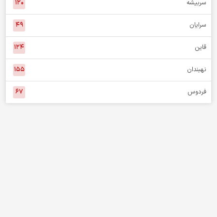
سربیشه
۱۲۰
سرایان
۴۹
قاین
۱۲۴
نهبندان
۱۵۵
فردوس
۶۷
هدف اصلی پایگاه خبری نگاه خراسان جنوبی هم‌صدایی و دفاع از حقوق
آحاد مردم است. اعضای تحریریه ما به هیچ حزب و جریانی وابسته