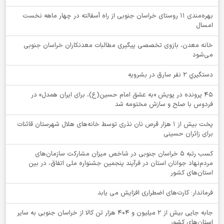
بهره‌مندی ۱۱ روستای خراسان جنوبی از راه آسفالته در چهار ماهه نخست
امسال
خانه معدن، بازوی تخصصی پیگیری مطالبات معدنکاران خراسان جنوبی
می‌شود
دستگيري 2 نفر سارق در بشرويه
۴۵ پرونده در پویش «به عشق امام حسین(ع)، برای ایران همدل» در
فردوس با صلح و سازش مختومه شد
پخت بیش از 1 هزار قرص نان نذری توسط خانه‌های هلال شهرستان قائنات
برای زائران حسینی
کسب رتبه ۵ خراسان جنوبی در شاخص میزان مشارکت سازمان‌های
مردم‌نهاد جوانان استان در فرآیند پنجمین جشنواره ملی اتفاق، در بین
استان‌های کشور
فرماندار: کارت‌های اضطراری افزایش می یابد
جابه جایی بیش از 2 میلیون و 404 هزار تن کالا از خراسان جنوبی به سایر
استان‌های کشور