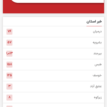
خبر استان
درمیان
۷۶
بشرویه
۵۷
بیرجند
۱,۰۱۳
طبس
۱۵۸
خوسف
۱۲۵
عشق آباد
۳
زیرکوه
۸