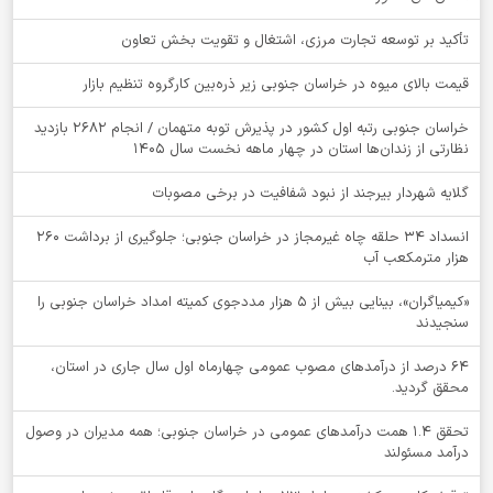
تأکید بر توسعه تجارت مرزی، اشتغال و تقویت بخش تعاون
قیمت بالای میوه در خراسان جنوبی زیر ذره‌بین کارگروه تنظیم بازار
خراسان جنوبی رتبه اول کشور در پذیرش توبه متهمان / انجام ۲۶۸۲ بازدید
نظارتی از زندان‌ها استان در چهار ماهه نخست سال 1405
گلایه شهردار بیرجند از نبود شفافیت در برخی مصوبات
انسداد ۳۴ حلقه چاه غیرمجاز در خراسان جنوبی؛ جلوگیری از برداشت ۲۶۰
هزار مترمکعب آب
«کیمیاگران»، بینایی بیش از ۵ هزار مددجوی کمیته امداد خراسان جنوبی را
سنجیدند
64 درصد از درآمدهای مصوب عمومی چهارماه اول سال جاری در استان،
محقق گردید.
تحقق ۱.۴ همت درآمدهای عمومی در خراسان جنوبی؛ همه مدیران در وصول
درآمد مسئولند