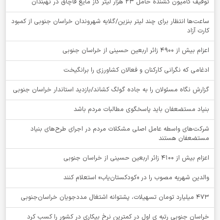
توقيف کامیون کشنده حامل 23 هزار لیتر گاز مایع قاچاق در نهبندان
ساعت‌ها انتظار برای چند لیتر بنزین/گلایه شهروندان خراسان جنوبی از کمبود
کارت آزاد
اعزام بیش از 4900 زائر اربعین حسینی از خراسان جنوبی
ادغامی که نگرانی کارکنان و فعالان کشاورزی را برانگیخت
گزارش نگاه مسئولان را به جاده گولگ کشاند/بازدید استاندار خراسان جنوبی
بنیاد مستضعفان باید پاسخگوی مطالبات مردم باشد
شرکت‌های واسطه عامل اصلی مشکلات مردم در اجرای طرح‌های بنیاد
مستضعفان هستند
اعزام بیش از 4100 زائر اربعین حسینی از خراسان جنوبی
والدین شهریه مصوب را در «کودکستان‌یاب» استعلام کنند
۴۷۳ میلیارد تومان تسهیلات، پشتوانه اشتغال مددجویان خراسان‌جنوبی
خراسان جنوبی رتبه ی اول در کمترین نرخ بیکاری در کشور را کسب کرد