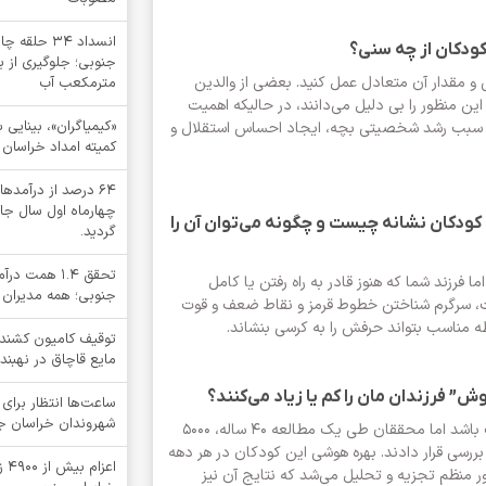
انسداد ۳۴ ح
کودکان از چه سنی؟
 و مقدار آن متعادل عمل کنید. بعضی از والدین
مترمکعب آب
 منظور را بی دلیل می‌دانند، در حالیکه اهمیت
 سبب رشد شخصیتی بچه، ایجاد احساس استقلال و
کمیته امداد خراسان 
64 درصد از درآم
چهارماه اول سال جا
کودکان نشانه چیست و چگونه می‌توان آن را
گردید.
تحقق ۱.۴ هم
ا فرزند شما که هنوز قادر به راه رفتن یا کامل
جنوبی؛ همه مدیران 
سرگرم شناختن خطوط قرمز و نقاط ضعف و قوت
 مناسب بتواند حرفش را به کرسی بنشاند.
مایع قاچاق در نهبند
 فرزندان مان را کم یا زیاد می‌کنند؟
ساعت‌ها انتظار برای 
شهروندان خراسان جنو
شاید برایتان عجیب باشد اما محققان طی یک مطالعه 40 ساله، 5000
بررسی قرار دادند. بهره هوشی این کودکان در هر دهه
اعز
ور منظم تجزیه و تحلیل می‌شد که نتایج آن نیز