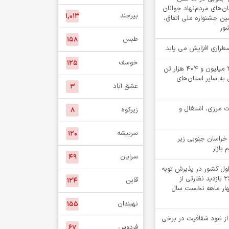
‌های مردم‌نهاد جوانان
بیرجند
۱,۰۱۳
مین جشنواره ملی اتفاق،
شور
طبس
۱۵۸
اضطراری افزایش می یابد
خوسف
۱۲۵
جابه جایی بیش از 2 میلیون و 404 هزار تن
 به سایر استان‌های
عشق آباد
۳
ت مرزی، اشتغال و
زیرکوه
۸
سربیشه
۱۲۰
خراسان جنوبی زیر
 بازار
سرایان
۴۹
اول کشور در پذیرش توبه
متهمان / انجام ۲۶۸۲ بازدید نظارتی از
قاین
۱۲۴
چهار ماهه نخست سال
نهبندان
۱۵۵
 از نبود شفافیت در برخی
فردوس
۶۷