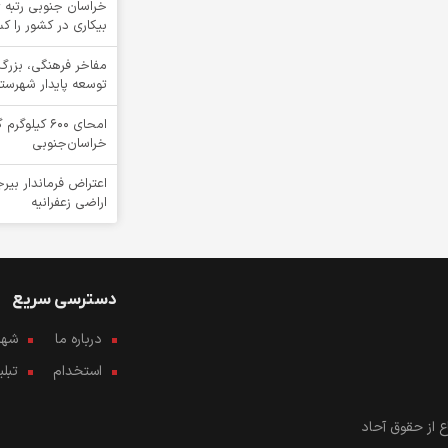
خراسان جنوبی رتبه ی
بیکاری در کشور را ک
مفاخر فرهنگی، بزرگ
توسعه پایدار شهرست
امحای ۶۰۰ ک
خراسان‌جنوبی
اعتراض فرماندار بیرج
اراضی زعفرانیه
دسترسی سریع
درباره ما
شهرو
استخدام
تبل
 از حقوق آحاد