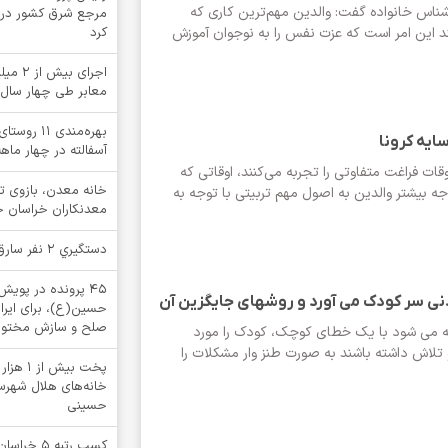
ناس خانواده گفت: والدین مهم‌ترین کاری که
مرجع شرق کشور در خ
ند این امر است که عزت نفس را به نوجوان آموزش
کرد
اجرای ب
معابر طی چهار سال
بهره‌مندی ۱
ایه کرونا
آسفالته در چهار ما
ات فراغت متفاوتی را تجربه می‌کنند، اوقاتی که
خانه معدن، بازوی 
جه بیشتر والدین به اصول مهم تربیتی با توجه به
معدنکاران خراسان 
دستگيري 2 نفر سارق در بشرويه
۴۵ پرونده در پوی
دنی سر کودک می آورد و روشهای جایگزین آن
حسین(ع)، برای ایرا
صلح و سازش مختوم
یه می شود با یک خطای کوچک، کودک را مورد
و تلاش داشته باشند به صورت طنز وار مشکلات را
پخت بیش
خانه‌های هلال شهرستا
حسینی
کسب رتبه 