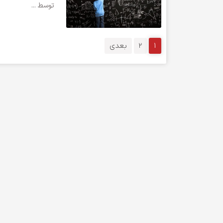
توسط ...
1
2
بعدی