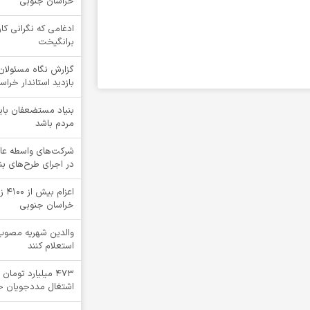
خراسان جنوبی
ادغامی که نگرانی کار
برانگیخت
گزارش نگاه مسئولان 
بازدید استاندار خرا
بنیاد مستضعفان بای
مردم باشد
شرکت‌های واسطه عا
در اجرای طرح‌های ب
اعز
خراسان جنوبی
والدین شهریه مصوب 
استعلام کنند
۴۷۳ میلیارد توما
اشتغال مددجویان خ