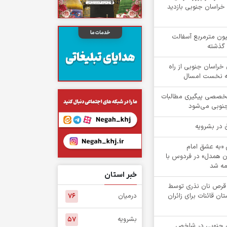
راسان جنوبی بازدید
یش از ۲ میلیون مترمربع آسفالت
 گذشته
۱ روستای خراسان جنوبی از راه
هه نخست امسال
تخصصی پیگیری مطالبات
جنوبی می‌شود
ش «به عشق امام
ن همدل» در فردوس با
ه شد
خبر استان
 از 1 هزار قرص نان نذری توسط
ن قائنات برای زائران
درمیان
۷۶
بشرویه
۵۷
۵ خراسان جنوبی در شاخص