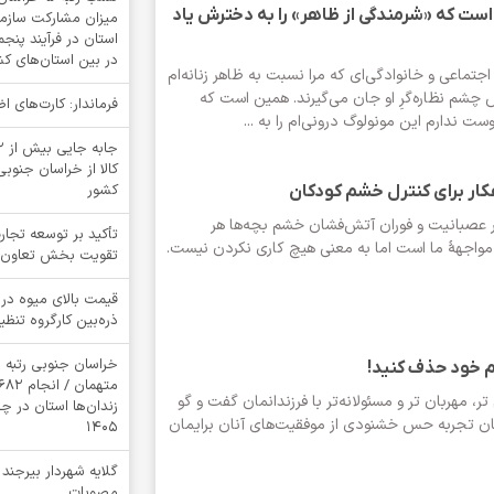
است که «شرمندگی از ظاهر» را به دخترش یاد
میزان مشارکت سازمان
استان در فرآیند پنج
در بین استان‌های ک
جتماعی و خانوادگی‌ای که مرا نسبت به ظاهر زنانه‌ام
 چشم نظاره‌گرِ او جان می‌گیرند. همین است که
فرماندار: کارت‌های 
ست ندارم این مونولوگ درونی‌ام را به ...
کالا از خراسان جنوبی
کشور
ر عصبانیت و فوران آتش‌فشان خشم بچه‌ها هر
تأکید بر توسعه تجار
مواجهۀ ما است اما به معنی هیچ کاری نکردن نیست.
تقویت بخش تعاون
قیمت بالای میوه در 
ذره‌بین کارگروه تنظیم
خراسان جنوبی رتبه 
لام خود حذف کنید!
تر، مهربان تر و مسئولانه‌تر با فرزندانمان گفت و گو
زندان‌ها استان در 
مکان تجربه حس خشنودی از موفقیت‌های آنان برایمان
1405
گلایه شهردار بیرجند
مصوبات