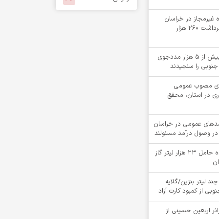
لقه چاه غیرمجاز در خراسان
جنوبی؛ جلوگیری از برداشت ۲۶۰ هزار
«کیمیاگران»، بینایی بیش از ۵ هزار مددجوی
جنوبی را سنجیدند
دهای مصوب عمومی
ری در استان، محقق
ت درآمدهای عمومی در خراسان
در وصول درآمد مسئولند
توقيف کامیون کشنده حامل 23 هزار لیتر گاز
ان
چند لیتر بنزین/گلایه
بی از کمبود کارت آزاد
ام بیش از 4900 زائر اربعین حسینی از