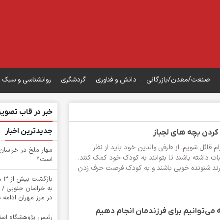
صنعت/معدن/بازرگانی
دانش و فناوری
گردشگری
روانشناسی و سبک 
خبر در قاب تصویر
جدیدترین اخبار
م قائل شویم. از طرفی والدین خود باید از نظر
‌مهار ملخ در خراسان
ت داشته باشند تا بتوانند به کودک خود کمک کنند.
است؟
یرند شنونده خوبی باشند و به کودک فرصت حرف زدن
باز
به خراسان جنوبی / 
در مرز مهران ادامه د
 می‌توانیم برای فرزندمان انجام دهیم
رئیس پژوهشگاه استان