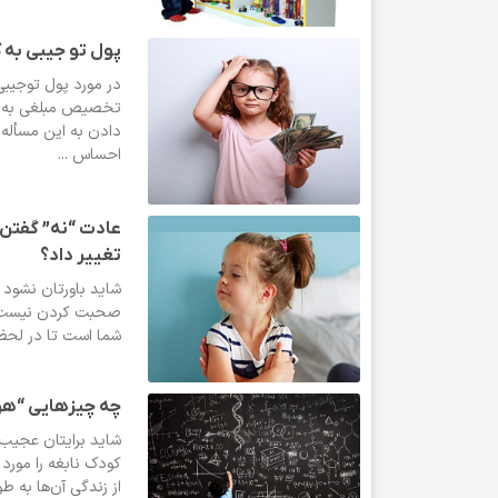
پول تو جیبی به 
در مورد پول توجیبی
تخصیص مبلغی به این
دادن به این مسأله
احساس ...
عادت “نه” گفتن 
تغییر داد؟
شاید باورتان نشود ام
صحبت کردن نیست، 
شما است تا در لحظه
چه چیزهایی “هوش”
کودک نابغه را مورد 
از زندگی آن‌ها به ط