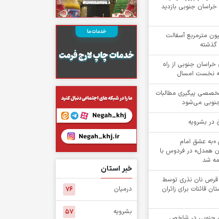
راسان جنوبی بازدید
یش از ۲ میلیون مترمربع آسفالت
 گذشته
۱ روستای خراسان جنوبی از راه
هه نخست امسال
تخصصی پیگیری مطالبات
جنوبی می‌شود
ش «به عشق امام
ن همدل» در فردوس با
ه شد
خبر استان
 از 1 هزار قرص نان نذری توسط
ن قائنات برای زائران
درمیان
۷۶
بشرویه
۵۷
۵ خراسان جنوبی در شاخص