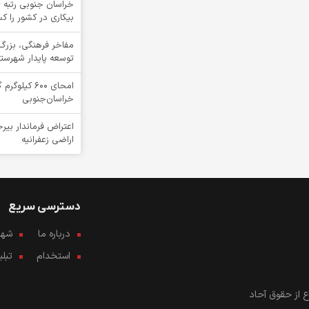
خراسان جنوبی رتبه ی
بیکاری در کشور را ک
مفاخر فرهنگی، بزرگ
توسعه پایدار شهرست
امحای ۶۰۰ ک
خراسان‌جنوبی
اعتراض فرماندار بیرج
اراضی زعفرانیه
دسترسی سریع
درباره ما
شهرو
استخدام
تبل
 از حقوق آحاد