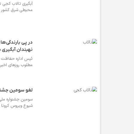
آبگیری تالاب کجی نم
محیطی شرق کشور ک
نهبندان آبگیری 
ئیس اداره حفاظت م
مطلوب روزهای اخیر باعث آبگیری 80 درصد
لغو سومین جشنو
سومین جشنواره ملی
شیوع ویروس کرونا ل