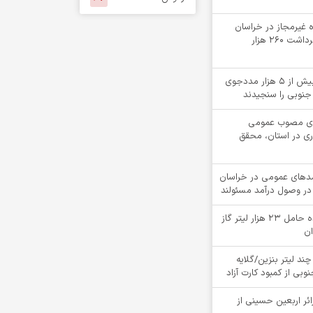
لقه چاه غیرمجاز در خراسان
جنوبی؛ جلوگیری از برداشت ۲۶۰ هزار
«کیمیاگران»، بینایی بیش از ۵ هزار مددجوی
جنوبی را سنجیدند
دهای مصوب عمومی
ری در استان، محقق
ت درآمدهای عمومی در خراسان
در وصول درآمد مسئولند
توقيف کامیون کشنده حامل 23 هزار لیتر گاز
ان
چند لیتر بنزین/گلایه
بی از کمبود کارت آزاد
ام بیش از 4900 زائر اربعین حسینی از