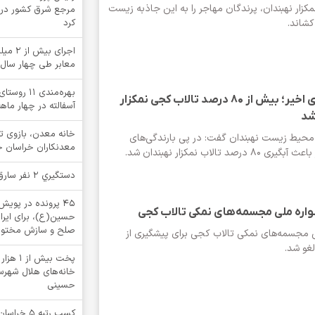
کزار نهبندان، پرندگان مهاجر را به این جاذبه زیست
مرجع شرق کشور در خ
شاند.
کرد
اجرای ب
معابر طی چهار سال
بهره‌مندی ۱
در پی بارندگی‌های اخیر؛ بیش از 80 درصد تالاب کجی نمکزار
آسفالته در چهار ما
شد
خانه معدن، بازوی 
حیط زیست نهبندان گفت: در پی بارندگی‌های
معدنکاران خراسان 
 تالاب نمکزار نهبندان شد.
دستگيري 2 نفر سارق در بشرويه
۴۵ پرونده در پوی
اره ملی مجسمه‌های نمکی تالاب کجی
حسین(ع)، برای ایرا
صلح و سازش مختوم
 مجسمه‌های نمکی تالاب کجی برای پیشگیری از
غو شد.
پخت بیش
خانه‌های هلال شهرستا
حسینی
کسب رتبه 