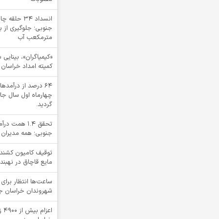
انسداد ۳۴ ح
مترمکعب آب
کمیته امداد خراسان 
64 درصد از درآم
چهارماه اول سال جا
گردید.
تحقق ۱.۴ هم
جنوبی؛ همه مدیران 
مایع قاچاق در نهبند
ساعت‌ها انتظار برای 
شهروندان خراسان جنو
اعز