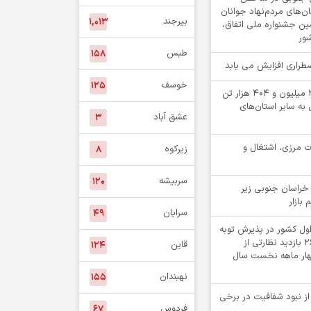
‌های مردم‌نهاد جوانان
بیرجند
۱,۰۱۳
مین جشنواره ملی اتفاق،
شور
طبس
۱۵۸
اضطراری افزایش می یابد
خوسف
۱۲۵
جابه جایی بیش از 2 میلیون و 404 هزار تن
 به سایر استان‌های
عشق آباد
۳
ت مرزی، اشتغال و
زیرکوه
۸
سربیشه
۱۲۰
خراسان جنوبی زیر
 بازار
سرایان
۴۹
اول کشور در پذیرش توبه
متهمان / انجام ۲۶۸۲ بازدید نظارتی از
قاین
۱۲۴
چهار ماهه نخست سال
نهبندان
۱۵۵
 از نبود شفافیت در برخی
فردوس
۶۷