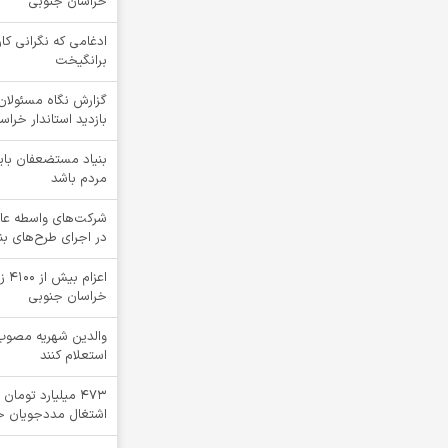
خراسان جنوبی
ادغامی که نگرانی کار
برانگیخت
گزارش نگاه مسئولان 
بازدید استاندار خرا
بنیاد مستضعفان بای
مردم باشد
شرکت‌های واسطه عا
در اجرای طرح‌های ب
اعز
خراسان جنوبی
والدین شهریه مصوب 
استعلام کنند
۴۷۳ میلیارد توما
اشتغال مددجویان خ