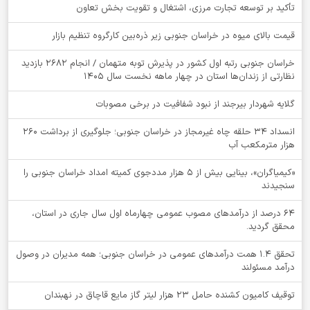
تأکید بر توسعه تجارت مرزی، اشتغال و تقویت بخش تعاون
قیمت بالای میوه در خراسان جنوبی زیر ذره‌بین کارگروه تنظیم بازار
خراسان جنوبی رتبه اول کشور در پذیرش توبه متهمان / انجام ۲۶۸۲ بازدید
نظارتی از زندان‌ها استان در چهار ماهه نخست سال 1405
گلایه شهردار بیرجند از نبود شفافیت در برخی مصوبات
انسداد ۳۴ حلقه چاه غیرمجاز در خراسان جنوبی؛ جلوگیری از برداشت ۲۶۰
هزار مترمکعب آب
«کیمیاگران»، بینایی بیش از ۵ هزار مددجوی کمیته امداد خراسان جنوبی را
سنجیدند
64 درصد از درآمدهای مصوب عمومی چهارماه اول سال جاری در استان،
محقق گردید.
تحقق ۱.۴ همت درآمدهای عمومی در خراسان جنوبی؛ همه مدیران در وصول
درآمد مسئولند
توقيف کامیون کشنده حامل 23 هزار لیتر گاز مایع قاچاق در نهبندان