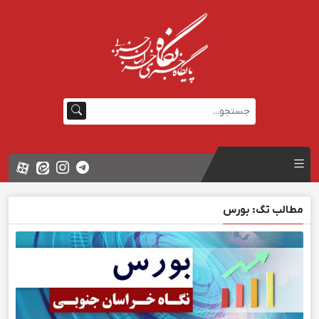
مطالب تگ: بورس