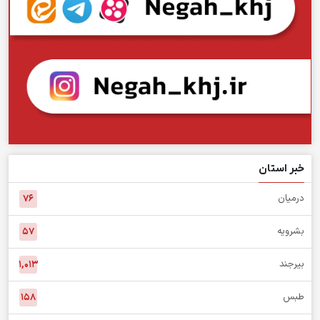
خبر استان
درمیان
۷۶
بشرویه
۵۷
بیرجند
۱,۰۱۳
طبس
۱۵۸