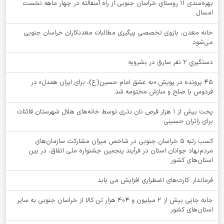
بهره‌مندی ۱۱ روستای خراسان جنوبی از راه آسفالته در چهار ماهه نخست
امسال
خانه معدن، بازوی تخصصی پیگیری مطالبات معدنکاران خراسان جنوبی
می‌شود
دستگيري 2 نفر سارق در بشرويه
۴۵ پرونده در پویش «به عشق امام حسین(ع)، برای ایران همدل» در
فردوس با صلح و سازش مختومه شد
پخت بیش از 1 هزار قرص نان نذری توسط خانه‌های هلال شهرستان قائنات
برای زائران حسینی
کسب رتبه ۵ خراسان جنوبی در شاخص میزان مشارکت سازمان‌های
مردم‌نهاد جوانان استان در فرآیند پنجمین جشنواره ملی اتفاق، در بین
استان‌های کشور
فرماندار: کارت‌های اضطراری افزایش می یابد
جابه جایی بیش از 2 میلیون و 404 هزار تن کالا از خراسان جنوبی به سایر
استان‌های کشور