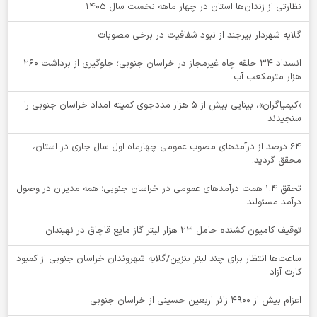
نظارتی از زندان‌ها استان در چهار ماهه نخست سال 1405
گلایه شهردار بیرجند از نبود شفافیت در برخی مصوبات
انسداد ۳۴ حلقه چاه غیرمجاز در خراسان جنوبی؛ جلوگیری از برداشت ۲۶۰
هزار مترمکعب آب
«کیمیاگران»، بینایی بیش از ۵ هزار مددجوی کمیته امداد خراسان جنوبی را
سنجیدند
64 درصد از درآمدهای مصوب عمومی چهارماه اول سال جاری در استان،
محقق گردید.
تحقق ۱.۴ همت درآمدهای عمومی در خراسان جنوبی؛ همه مدیران در وصول
درآمد مسئولند
توقيف کامیون کشنده حامل 23 هزار لیتر گاز مایع قاچاق در نهبندان
ساعت‌ها انتظار برای چند لیتر بنزین/گلایه شهروندان خراسان جنوبی از کمبود
کارت آزاد
اعزام بیش از 4900 زائر اربعین حسینی از خراسان جنوبی