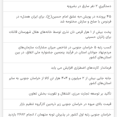
دستگيري 2 نفر سارق در بشرويه
۴۵ پرونده در پویش «به عشق امام حسین(ع)، برای ایران همدل» در
فردوس با صلح و سازش مختومه شد
پخت بیش از 1 هزار قرص نان نذری توسط خانه‌های هلال شهرستان قائنات
برای زائران حسینی
کسب رتبه ۵ خراسان جنوبی در شاخص میزان مشارکت سازمان‌های
مردم‌نهاد جوانان استان در فرآیند پنجمین جشنواره ملی اتفاق، در بین
استان‌های کشور
فرماندار: کارت‌های اضطراری افزایش می یابد
جابه جایی بیش از 2 میلیون و 404 هزار تن کالا از خراسان جنوبی به سایر
استان‌های کشور
تأکید بر توسعه تجارت مرزی، اشتغال و تقویت بخش تعاون
قیمت بالای میوه در خراسان جنوبی زیر ذره‌بین کارگروه تنظیم بازار
خراسان جنوبی رتبه اول کشور در پذیرش توبه متهمان / انجام ۲۶۸۲ بازدید