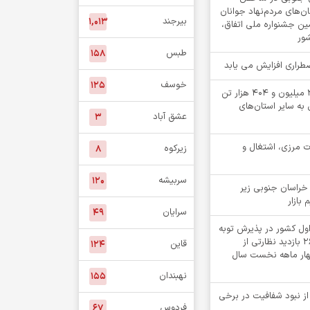
‌های مردم‌نهاد جوانان
بیرجند
۱,۰۱۳
مین جشنواره ملی اتفاق،
شور
طبس
۱۵۸
اضطراری افزایش می یابد
خوسف
۱۲۵
جابه جایی بیش از 2 میلیون و 404 هزار تن
 به سایر استان‌های
عشق آباد
۳
ت مرزی، اشتغال و
زیرکوه
۸
سربیشه
۱۲۰
خراسان جنوبی زیر
 بازار
سرایان
۴۹
اول کشور در پذیرش توبه
متهمان / انجام ۲۶۸۲ بازدید نظارتی از
قاین
۱۲۴
چهار ماهه نخست سال
نهبندان
۱۵۵
 از نبود شفافیت در برخی
فردوس
۶۷