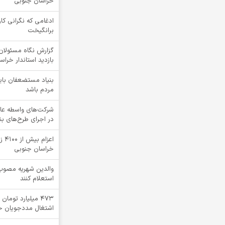
خراسان جنوبی
ادغامی که نگرانی کار
برانگیخت
گزارش نگاه مسئولان 
بازدید استاندار خرا
بنیاد مستضعفان بای
مردم باشد
شرکت‌های واسطه عا
در اجرای طرح‌های ب
اعز
خراسان جنوبی
والدین شهریه مصوب 
استعلام کنند
۴۷۳ میلیارد توما
اشتغال مددجویان خ