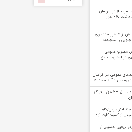
لقه چاه غیرمجاز در خراسان
جنوبی؛ جلوگیری از برداشت ۲۶۰ هزار
«کیمیاگران»، بینایی بیش از ۵ هزار مددجوی
جنوبی را سنجیدند
دهای مصوب عمومی
ری در استان، محقق
ت درآمدهای عمومی در خراسان
در وصول درآمد مسئولند
توقيف کامیون کشنده حامل 23 هزار لیتر گاز
ان
چند لیتر بنزین/گلایه
بی از کمبود کارت آزاد
ام بیش از 4900 زائر اربعین حسینی از