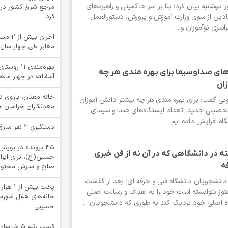
دوشنبه بیان کرد: بنا بر امر حاکمیتی و راهبردهای
مرجع شرق کشور در خ
دین از سوی وزارت آموزش ‌و پرورش، دستورالعمل
کرد
ی نوآموزان و...
اجرای ب
معابر طی چهار سال
بهره‌مندی ۱
های صداوسیما برای بهره مندی هر چه
آسفالته در چهار ما
ان
خانه معدن، بازوی 
وبی گفت: برای بهره مندی هر چه بیشتر دانش آموزان
معدنکاران خراسان 
تحصیلی جدید، تعداد ایستگاه‌های صدا و سیمای
دستگيري 2 نفر سارق در بشرويه
۴۵ پرونده در پوی
ته در دانشگاهی که در آن نه از فن خبری
حسین(ع)، برای ایرا
ه
صلح و سازش مختوم
ز دانشجویان دانشگاه فنی و حرفه ای؛ بعد از گذشت
پخت بیش
نوز نتوانسته است خود را به اهداف و رسالت اصلی
خانه‌های هلال شهرستا
 اصلی خود نزدیک کند به طوری که دانشجویان ...
حسینی
کسب رتبه 