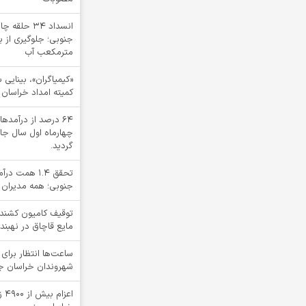
انسداد ۳۴ ح
مترمکعب آب
کمیته امداد خراسان 
64 درصد از درآم
چهارماه اول سال جا
گردید.
تحقق ۱.۴ هم
جنوبی؛ همه مدیران 
مایع قاچاق در نهبند
ساعت‌ها انتظار برای 
شهروندان خراسان جنو
اعز