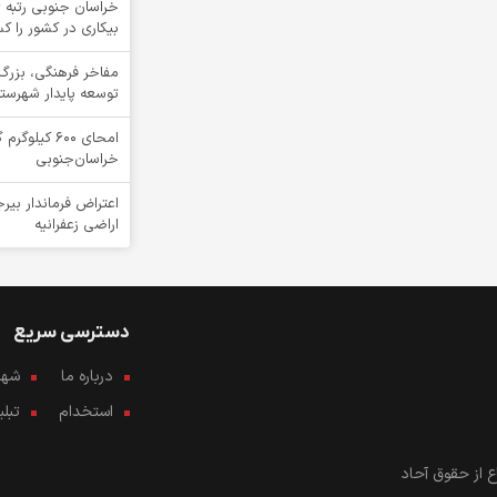
خراسان جنوبی رتبه ی
بیکاری در کشور را ک
مفاخر فرهنگی، بزرگ
توسعه پایدار شهرست
امحای ۶۰۰ ک
خراسان‌جنوبی
اعتراض فرماندار بیرج
اراضی زعفرانیه
دسترسی سریع
درباره ما
شهرو
استخدام
تبل
 از حقوق آحاد