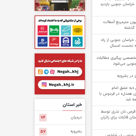
راسان جنوبی بازدید
یش از ۲ میلیون مترمربع آسفالت
 گذشته
۱ روستای خراسان جنوبی از راه
هه نخست امسال
تخصصی پیگیری مطالبات
جنوبی می‌شود
ش «به عشق امام
ن همدل» در فردوس با
ه شد
خبر استان
 از 1 هزار قرص نان نذری توسط
ن قائنات برای زائران
درمیان
۷۶
بشرویه
۵۷
۵ خراسان جنوبی در شاخص