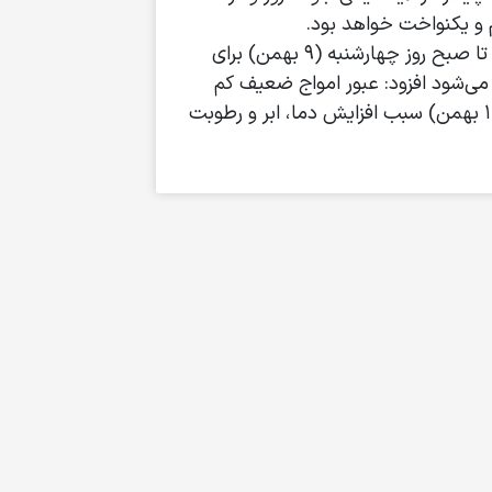
و یکنواخت خواهد بود.
زارعی با بیان اینکه با تقویت زبانه‌های سیستم پرفشار، تا صبح روز چهارشنبه (۹ بهمن) برای
می‌شود افزود: عبور امواج ضعیف کم
دامنه نیز از ظهر چهارشنبه (۹ بهمن) تا صبح جمعه (۱۱ بهمن) سبب افزایش دما، ابر و رطوبت